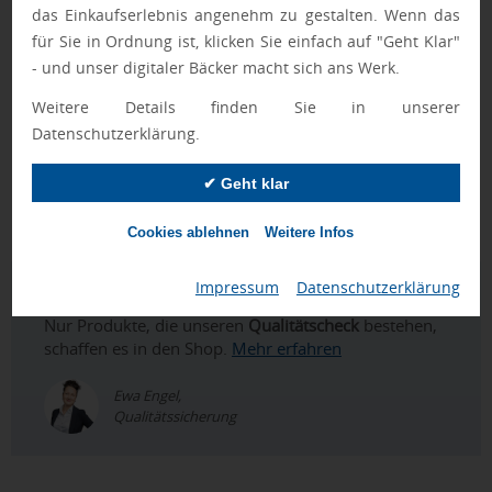
Kundenbindung eingesetzt werden. Als leichtes
das Einkaufserlebnis angenehm zu gestalten. Wenn das
Werbegeschenk lässt er sich außerdem sinnvoll in
für Sie in Ordnung ist, klicken Sie einfach auf "Geht Klar"
Giveaways
integrieren und ergänzt bestehende
- und unser digitaler Bäcker macht sich ans Werk.
Merchandise Artikel
im Event- oder Kampagnenkontext. Für
Weitere Details finden Sie in unserer
eine konsistente Umsetzung innerhalb thematisch
Datenschutzerklärung.
passender Sortimente können
Luftballons mit Logo
,
Aufblasbare Fanartikel bedrucken lassen
und
Deutschland
✔ Geht klar
Fanartikel bedrucken lassen
als ergänzende Artikel im
Markenauftritt berücksichtigt werden.
Cookies ablehnen
Weitere Infos
Impressum
|
Datenschutzerklärung
Geprüft von Ewa
Nur Produkte, die unseren
Qualitätscheck
bestehen,
schaffen es in den Shop.
Mehr erfahren
Ewa Engel,
Qualitätssicherung