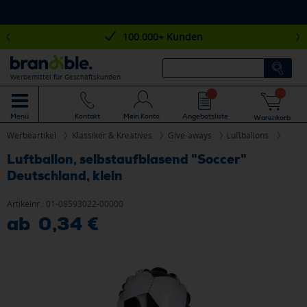
100.000+ Kunden
Werbemittel für Geschäftskunden
Mein Konto
Angebotsliste
Menü
Kontakt
Warenkorb
Werbeartikel
Klassiker & Kreatives
Give-aways
Luftballons
Luftballon, selbstaufblasend "Soccer"
Deutschland, klein
Artikelnr.:
01-08593022-00000
ab 0,34 €