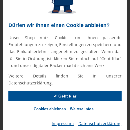
Muster wird mit einem Beispieldruck geliefert.
Geprüft von Ewa
Dürfen wir Ihnen einen Cookie anbieten?
Nur Produkte, die unseren
Qualitätscheck
bestehen,
schaffen es in den Shop.
Mehr erfahren
Unser Shop nutzt Cookies, um Ihnen passende
Empfehlungen zu zeigen, Einstellungen zu speichern und
Ewa Engel,
das Einkaufserlebnis angenehm zu gestalten. Wenn das
Qualitätssicherung
für Sie in Ordnung ist, klicken Sie einfach auf "Geht Klar"
- und unser digitaler Bäcker macht sich ans Werk.
Weitere Details finden Sie in unserer
Zusatzinformation
Datenschutzerklärung.
Artikelnummer:
018-91638-EXPRESS
✔ Geht klar
Marke:
Haribo
Cookies ablehnen
Weitere Infos
Abmessungen:
ca. 80 x 63 x 16 mm
Impressum
|
Datenschutzerklärung
Gewicht:
10 g