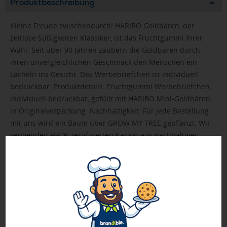
Produktbeschreibung
Kleine Freude zwischendurch! HARIBO Goldbären, der
zeitlose Süßigkeiten Klassiker, ist das Fruchtgummi Ihrer
Wahl. Seit über 90 Jahren zaubern die Goldbären durch
ihren unvergleichlichen Geschmack den Menschen ein
Lächeln ins Gesicht. Das Werbebriefchen ist individuell
bedruckbar. Produktdetails: Fruchtgummi Werbebriefchen,
individuell bedruckbar, gefüllt mit HARIBO Mini-Goldbären
in Originalverpackung. Nachhaltigkeit: Für jede Bestellung
mit uns wird ein Baum über GROW MY TREE gepflanzt. Wir
verwenden FSC® zertifizierten Karton aus nachhaltiger
Forstwirtschaft und anderen kontrollierten Quellen.
➤ Inhalt: HARIBO Mini-Goldbären (10 g) in
Originalverpackung. Geschmacksrichtungen: Ananas, Apfel,
Erdbeere, Himbeere, Orange, Zitrone gemischt
➤ FSC-Zertifikat (Zertifizierung durch den Hersteller)