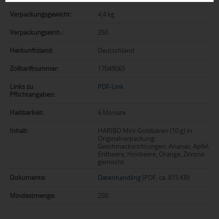
Verpackungsgewicht:
4,4 kg
Verpackungseinh.:
250
Herkunftsland:
Deutschland
Zolltarifnummer:
17049065
Links zu
PDF-Link
Pflichtangaben:
Haltbarkeit:
6 Monate
Inhalt:
HARIBO Mini-Goldbären (10 g) in
Originalverpackung.
Geschmacksrichtungen: Ananas, Apfel,
Erdbeere, Himbeere, Orange, Zitrone
gemischt
Dokumente:
Datenhandling
(PDF, ca. 815 KB)
Mindestmenge:
250