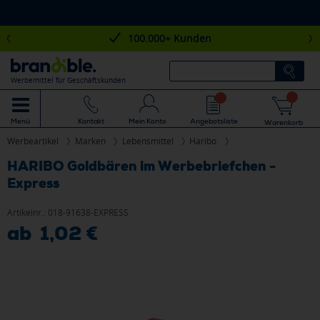
100.000+ Kunden
Werbemittel für Geschäftskunden
Mein Konto
Angebotsliste
Menü
Kontakt
Warenkorb
Werbeartikel
Marken
Lebensmittel
Haribo
HARIBO Goldbären im Werbebriefchen -
Express
Artikelnr.:
018-91638-EXPRESS
ab 1,02 €