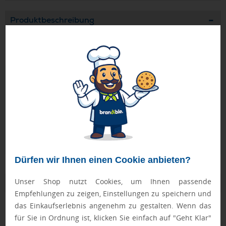
Produktbeschreibung
Flaschenöffner aus Edelstahl im Kreditkartenformat.
Geprüft von Ewa
Nur Produkte, die unseren
Qualitätscheck
bestehen,
schaffen es in den Shop.
Mehr erfahren
Ewa Engel,
Qualitätssicherung
Dürfen wir Ihnen einen Cookie anbieten?
Unser Shop nutzt Cookies, um Ihnen passende
Zusatzinformation
Empfehlungen zu zeigen, Einstellungen zu speichern und
das Einkaufserlebnis angenehm zu gestalten. Wenn das
Artikelnummer:
2028-AP809561-21
für Sie in Ordnung ist, klicken Sie einfach auf "Geht Klar"