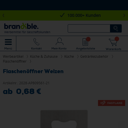
100.000+ Kunden
Werbemittel für Geschäftskunden
Mein Konto
Angebotsliste
Menü
Kontakt
Warenkorb
Werbeartikel
Küche & Zuhause
Küche
Getränkezubehör
Flaschenöffner
Flaschenöffner Weizen
Artikelnr.:
2028-AP809561-21
ab 0,68 €