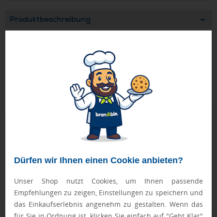
Produktbeschreibung
Espresso-Tasse (50ml) aus Keramik mit mattweißer
Oberfläche und kantigem Henkel für ein modernes Design.
Ihr Logo wird neben dem Henkel auf der Tasse platziert.
FASTLANE-Artikel werden nach Druckfreigabe priorisiert
produziert.
Geprüft von Ewa
Nur Produkte, die unseren
Qualitätscheck
bestehen,
schaffen es in den Shop.
Mehr erfahren
Dürfen wir Ihnen einen Cookie anbieten?
Ewa Engel,
Qualitätssicherung
Unser Shop nutzt Cookies, um Ihnen passende
Empfehlungen zu zeigen, Einstellungen zu speichern und
das Einkaufserlebnis angenehm zu gestalten. Wenn das
für Sie in Ordnung ist, klicken Sie einfach auf "Geht Klar"