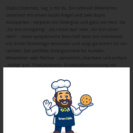
Duplo Osternest, Sag´s mit du. Ein liebevoll dekoriertes
Osternest mit einem duplo Riegel und zwei duplo
Knusperlen – verpackt mit Ostergras und ganz viel Herz. Ob
„Du bist einzigartig“, „Du rockst das“ oder „Du bist unser
Held“ – diese sympathische Botschaft lässt sich individuell
mit Ihrem Firmenlogo verbinden und sorgt garantiert für ein
Lächeln. Das perfekte Ostergeschenk für Kunden,
Mitarbeiter oder Partner – persönlich, charmant und einfach
„duftig“ gut!. Produktdetails: Schokoladenmischung von
duplo, verpackt in einer individuellen Werbekartonage.
Nachhaltigkeit: Für jede Bestellung mit uns wird ein Baum
über GROW MY TREE gepflanzt. Wir verwenden FSC®
zertifizierten Karton aus nachhaltiger Forstwirtschaft und
anderen kontrollierten Quellen.
➤ Inhalt: Schokoladenmischung von duplo (ca. 33 g)
bestehend aus 1 duplo Riegel und zwei duplo Knusperlen
➤ FSC-Zertifikat (Zertifizierung durch den Hersteller)