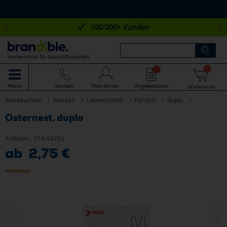
100.000+ Kunden
Werbemittel für Geschäftskunden
Mein Konto
Angebotsliste
Menü
Kontakt
Warenkorb
Werbeartikel
Marken
Lebensmittel
Ferrero
duplo
Osternest, duplo
Artikelnr.:
018-94703
ab 2,75 €