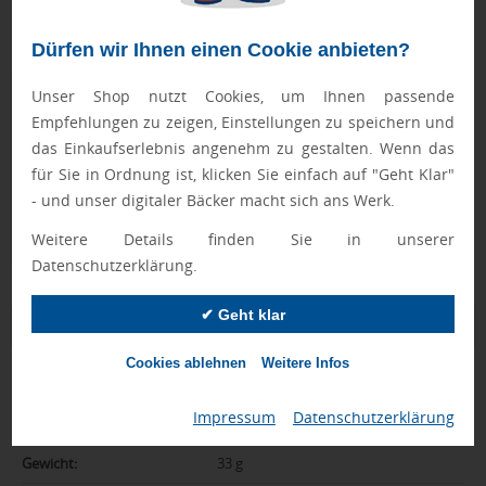
Muster wird mit einem Beispieldruck geliefert.
Dürfen wir Ihnen einen Cookie anbieten?
Unser Shop nutzt Cookies, um Ihnen passende
Geprüft von Ewa
Empfehlungen zu zeigen, Einstellungen zu speichern und
Nur Produkte, die unseren
Qualitätscheck
bestehen,
das Einkaufserlebnis angenehm zu gestalten. Wenn das
schaffen es in den Shop.
Mehr erfahren
für Sie in Ordnung ist, klicken Sie einfach auf "Geht Klar"
- und unser digitaler Bäcker macht sich ans Werk.
Ewa Engel,
Qualitätssicherung
Weitere Details finden Sie in unserer
Datenschutzerklärung.
✔ Geht klar
Zusatzinformation
Cookies ablehnen
Weitere Infos
Artikelnummer:
018-94703
Impressum
|
Datenschutzerklärung
Marke:
Ferrero
Gewicht:
33 g