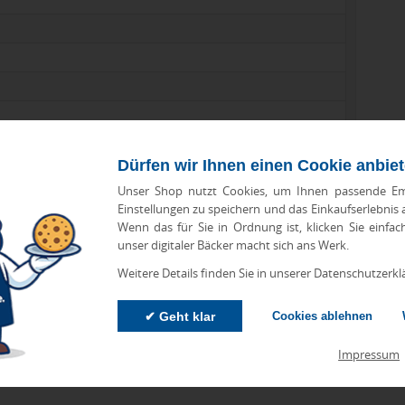
Dürfen wir Ihnen einen Cookie anbie
Unser Shop nutzt Cookies, um Ihnen passende Em
Einstellungen zu speichern und das Einkaufserlebnis
Wenn das für Sie in Ordnung ist, klicken Sie einfac
unser digitaler Bäcker macht sich ans Werk.
Weitere Details finden Sie in unserer Datenschutzerkl
zu Abweichungen bei Preisen und Produktinformationen kommen.
eanbringungskosten. Preise für Direktimport erhalten Sie auf
✔ Geht klar
Cookies ablehnen
Impressum