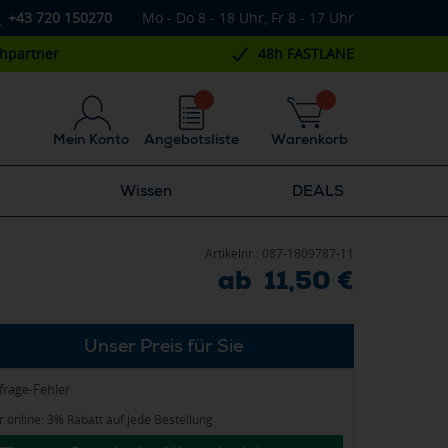
+43 720 150270
Mo - Do 8 - 18 Uhr, Fr 8 - 17 Uhr
chpartner
48h FASTLANE
Mein Konto
Angebotsliste
Warenkorb
Wissen
DEALS
Artikelnr.:
087-1809787-11
ab 11,50 €
Unser Preis für Sie
frage-Fehler
 online: 3% Rabatt auf jede Bestellung