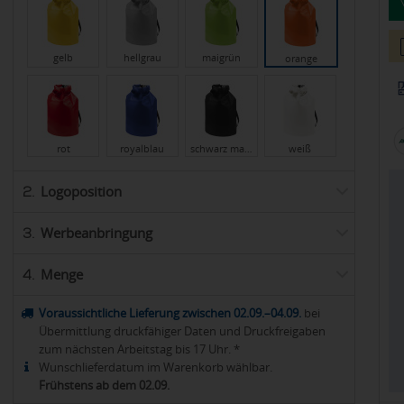
gelb
hellgrau
maigrün
orange
rot
royalblau
schwarz ma…
weiß
Logoposition
2.
Werbeanbringung
3.
Menge
4.
Voraussichtliche Lieferung zwischen 02.09.–04.09.
bei
Übermittlung druckfähiger Daten und Druckfreigaben
zum nächsten Arbeitstag bis 17 Uhr. *
Wunschlieferdatum im Warenkorb wählbar.
Frühstens ab dem 02.09.