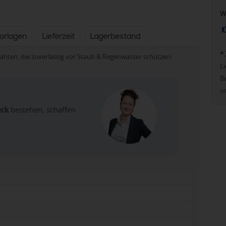
W
vorlagen
Lieferzeit
Lagerbestand
*
hten, die zuverlässig vor Staub & Regenwasser schützen;
Li
Be
u
eck
bestehen, schaffen