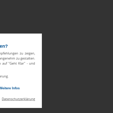
ten?
pfehlungen zu zeigen,
 angenehm zu gestalten.
h auf "Geht Klar" - und
ärung.
Weitere Infos
|
Datenschutzerklärung