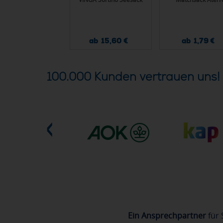
tel RPET Non-Woven
ab 0,52 €
ab 15,60 €
ab 1,79 €
100.000 Kunden vertrauen uns!
Ein Ansprechpartner
für 