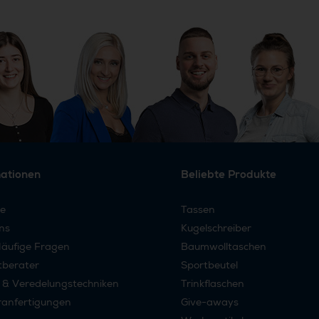
mationen
Beliebte Produkte
re
Tassen
ns
Kugelschreiber
äufige Fragen
Baumwolltaschen
tberater
Sportbeutel
 & Veredelungstechniken
Trinkflaschen
anfertigungen
Give-aways