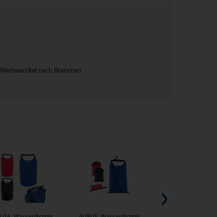
Werbeartikel nach Branchen
LGA. Wasserdichter
PURUS. Wasserdichter
Retrend RPET See