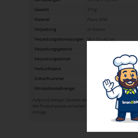
Gewicht
313 g
Material
Plane 250d
Verpackung
im Karton
Verpackungsabmessungen
58 x 15 x 42 cm
Verpackungsgewicht
9 kg
Verpackungseinheit
25
Herkunftsland
China
Zolltarifnummer
42029211
Mindestbestellmenge:
50
Aufgrund stetiger Updates der Produktpalette kann es 
Alle Produktpreise verstehen sich in der Regel ohne Werb
Anfrage.