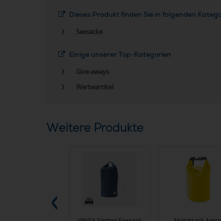
Dieses Produkt finden Sie in folgenden Kateg
Seesäcke
Einige unserer Top-Kategorien
Give-aways
Werbeartikel
Weitere Produkte
URIMONO Kleiner
VINGA Sortino Seesack
Matchsack Aterr