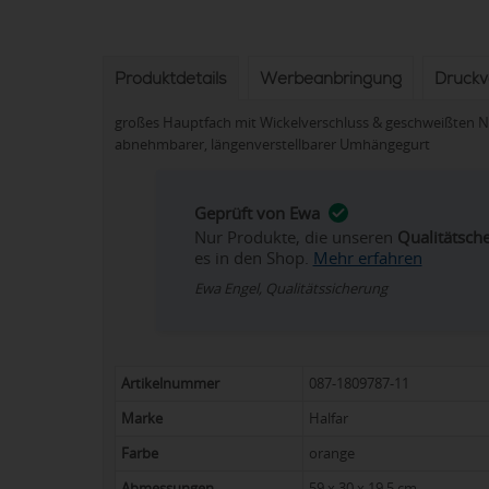
Produktdetails
Werbeanbringung
Druck
großes Hauptfach mit Wickelverschluss & geschweißten Nä
abnehmbarer, längenverstellbarer Umhängegurt
Geprüft von Ewa
Nur Produkte, die unseren
Qualitätsch
es in den Shop.
Mehr erfahren
Ewa Engel, Qualitätssicherung
Artikelnummer
087-1809787-11
Marke
Halfar
Farbe
orange
Abmessungen
59 x 30 x 19,5 cm