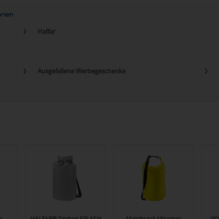
orien
Halfar
Ausgefallene Werbegeschenke
o
HALFAR® Drybag SPLASH
Matchsack Miramar
VO