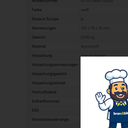
Artikelnummer
01-05134001-00000
Farbe
weiß
Made in Europe
Ja
Abmessungen
101 x 78 x 30 mm
Gewicht
0,035 kg
Material
Kunststoff
Verpackung
lose im Karton
Verpackungsabmessungen
398 x 400 x 315 mm
Verpackungsgewicht
6,00 kg
Verpackungseinheit
150
Herkunftsland
Deutschland
Zolltarifnummer
39231090
EAN
4024869032695
Mindestbestellmenge:
80