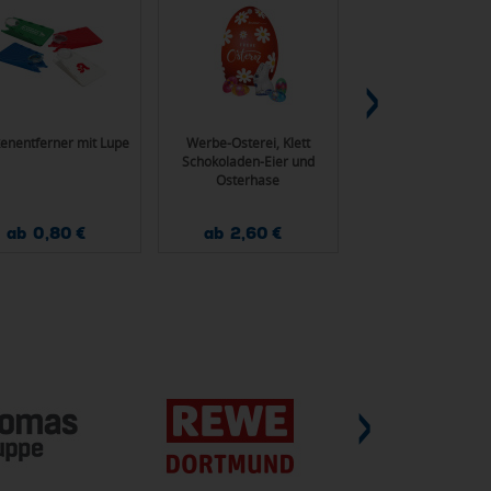
enentferner mit Lupe
Werbe-Osterei, Klett
STABILO swing cool
Schokoladen-Eier und
Set Leuchtmarkie
Osterhase
ab 0,80 €
ab 2,60 €
ab 2,35 €