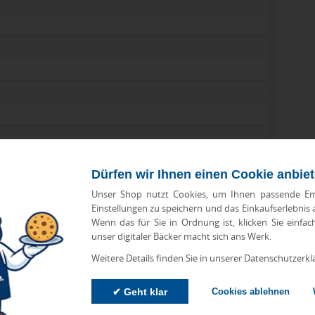
Dürfen wir Ihnen einen Cookie anbie
Unser Shop nutzt Cookies, um Ihnen passende Em
Einstellungen zu speichern und das Einkaufserlebnis
Wenn das für Sie in Ordnung ist, klicken Sie einfac
unser digitaler Bäcker macht sich ans Werk.
Weitere Details finden Sie in unserer Datenschutzerkl
✔ Geht klar
Cookies ablehnen