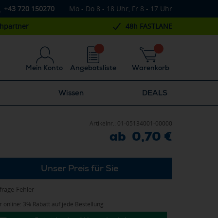
+43 720 150270
Mo - Do 8 - 18 Uhr, Fr 8 - 17 Uhr
chpartner
48h FASTLANE
Mein Konto
Angebotsliste
Warenkorb
Wissen
DEALS
Artikelnr.:
01-05134001-00000
ab 0,70 €
Unser Preis für Sie
frage-Fehler
 online: 3% Rabatt auf jede Bestellung