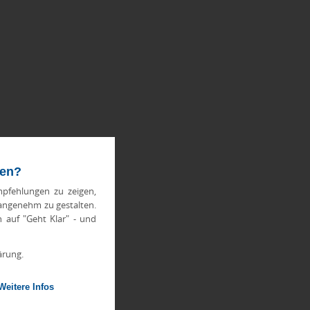
ten?
pfehlungen zu zeigen,
 angenehm zu gestalten.
h auf "Geht Klar" - und
ärung.
Weitere Infos