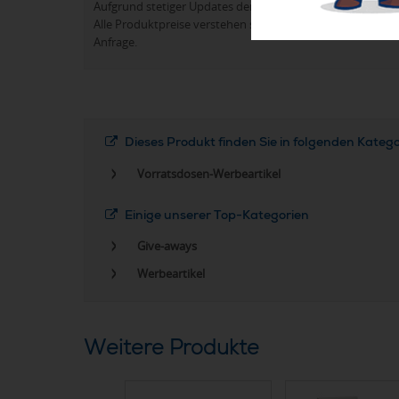
Aufgrund stetiger Updates der Produktpalette kann es 
Alle Produktpreise verstehen sich in der Regel ohne Werb
Anfrage.
Dieses Produkt finden Sie in folgenden Kateg
Vorratsdosen-Werbeartikel
Einige unserer Top-Kategorien
Give-aways
Werbeartikel
Weitere Produkte