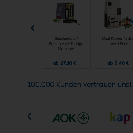
hreibblock "Primus
Geschenkset /
Maxi-Promo-Pack 
ing-Wire" DIN A5
Präsenteset: Feurige
merci Petits
Momente
ab 1,38 €
ab 27,10 €
ab 5,40 €
100.000 Kunden vertrauen uns!