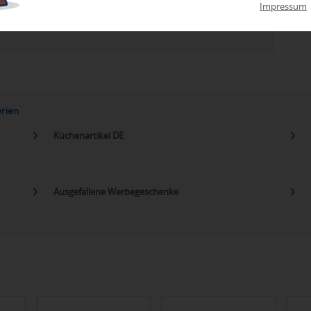
zu Abweichungen bei Preisen und Produktinformationen kommen.
Impressum
eanbringungskosten. Preise für Direktimport erhalten Sie auf
orien
Küchenartikel DE
Ausgefallene Werbegeschenke