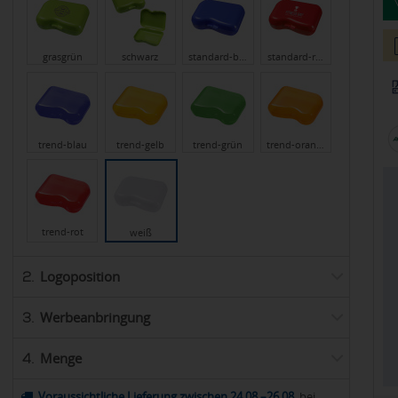
grasgrün
schwarz
standard-b…
standard-r…
trend-blau
trend-gelb
trend-grün
trend-oran…
trend-rot
weiß
Logoposition
2.
Werbeanbringung
3.
Menge
4.
Voraussichtliche Lieferung zwischen 24.08.–26.08.
bei