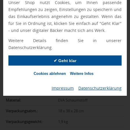
Unser Shop nutzt Cookies, um Ihnen passende
Empfehlungen zu zeigen, Einstellungen zu speichern und
Zusatzinformation
das Einkaufserlebnis angenehm zu gestalten. Wenn das
für Sie in Ordnung ist, klicken Sie einfach auf "Geht Klar"
- und unser digitaler Bäcker macht sich ans Werk.
Artikelnummer:
042-12056190
Weitere Details finden Sie in unserer
Marke:
Case Logic
Datenschutzerklärung.
Farbe:
schwarz
✔ Geht klar
Abmessungen:
37,5 x 27 x 3 cm
Cookies ablehnen
Weitere Infos
Gewicht:
240 g
Gewicht inkl.
2 kg
Impressum
|
Datenschutzerklärung
Verpackung:
Material:
EVA Schaumstoff
Verpackungsabm.:
18 x 38 x 28 cm
Verpackungsgewicht:
1,9 kg