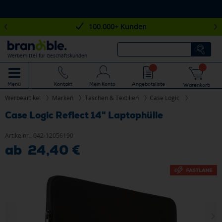
100.000+ Kunden
Werbemittel für Geschäftskunden
Mein Konto
Angebotsliste
Menü
Kontakt
Warenkorb
Werbeartikel
Marken
Taschen & Textilien
Case Logic
Case Logic Reflect 14" Laptophülle
Artikelnr.:
042-12056190
ab 24,40 €