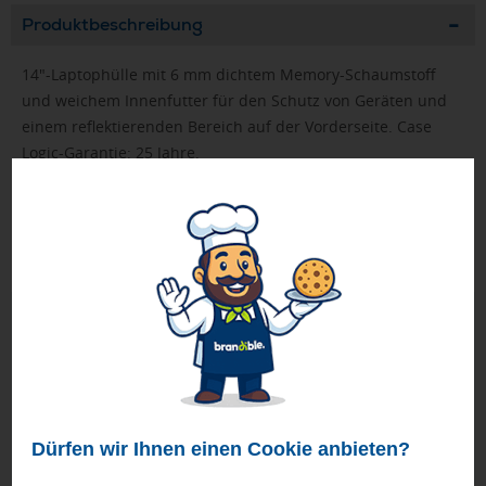
Produktbeschreibung
14"-Laptophülle mit 6 mm dichtem Memory-Schaumstoff
und weichem Innenfutter für den Schutz von Geräten und
einem reflektierenden Bereich auf der Vorderseite. Case
Logic-Garantie: 25 Jahre.
FASTLANE-Artikel werden nach Druckfreigabe priorisiert
produziert.
Bei Mengen ab 500 Stück bitte die Lieferzeit anfragen!
Geprüft von Ewa
Nur Produkte, die unseren
Qualitätscheck
bestehen,
schaffen es in den Shop.
Mehr erfahren
Ewa Engel,
Qualitätssicherung
Dürfen wir Ihnen einen Cookie anbieten?