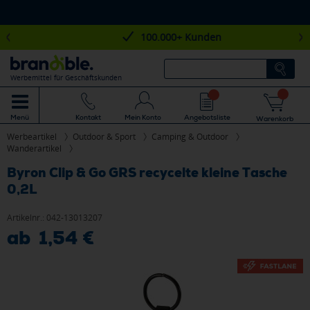
100.000+ Kunden
Werbemittel für Geschäftskunden
Mein Konto
Angebotsliste
Menü
Kontakt
Warenkorb
Werbeartikel
Outdoor & Sport
Camping & Outdoor
Wanderartikel
Byron Clip & Go GRS recycelte kleine Tasche
0,2L
Artikelnr.:
042-13013207
ab 1,54 €