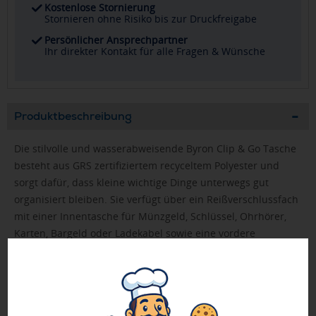
Kostenlose Stornierung
Stornieren ohne Risiko bis zur Druckfreigabe
Persönlicher Ansprechpartner
Ihr direkter Kontakt für alle Fragen & Wünsche
Produktbeschreibung
Die stilvolle und wasserabweisende Byron Clip & Go Tasche
besteht aus GRS zertifiziertem recyceltem Polyester und
sorgt dafür, dass kleine wichtige Dinge unterwegs gut
organisiert bleiben. Sie verfügt über ein Reißverschlussfach
mit einer Innentasche für Münzgeld, Schlüssel, Ohrhörer,
Karten, Bargeld oder Ladekabel sowie eine vordere
Innentasche für schnellen Zugriff. Mithilfe des integrierten
Karabinerhakens lässt sich die Tasche sicher an Rucksäcken,
Gürteln, Sporttaschen oder Gepäckstücken befestigen,
sodass Ihre Gegenstände beim Pendeln oder auf Reisen