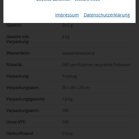
Farbe:
oatmeal
Abmessungen:
7,5 x 11 x 2,5 cm
Impressum
|
Datenschutzerklärung
Gewicht:
29,5 g
Gewicht inkl.
8 kg
Verpackung:
Wasserdicht:
wasserabweisend
Material:
GRS zertifiziertes recyceltes Polyester
Verpackung:
Polybag
Verpackungsabm.:
30 x 49 x 28 cm
Verpackungsgewicht:
7,6 kg
Verpackungseinh.:
300
Unter-VPE:
300
Herkunftsland:
China