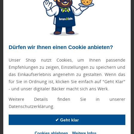
sicher und griffbereit sind.
FASTLANE-Artikel werden nach Druckfreigabe priorisiert
produziert.
Bei Mengen ab 500 Stück bitte die Lieferzeit anfragen!
Dürfen wir Ihnen einen Cookie anbieten?
Geprüft von Ewa
Nur Produkte, die unseren
Qualitätscheck
bestehen,
Unser Shop nutzt Cookies, um Ihnen passende
schaffen es in den Shop.
Mehr erfahren
Empfehlungen zu zeigen, Einstellungen zu speichern und
das Einkaufserlebnis angenehm zu gestalten. Wenn das
Ewa Engel,
für Sie in Ordnung ist, klicken Sie einfach auf "Geht Klar"
Qualitätssicherung
- und unser digitaler Bäcker macht sich ans Werk.
Weitere Details finden Sie in unserer
Datenschutzerklärung.
Zusatzinformation
✔ Geht klar
Artikelnummer:
042-13013207
Cookies ablehnen
Weitere Infos