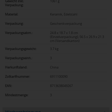
Gewicht inkl.
1061 g
Verpackung:
Material:
Keramik, Edelstahl
Verpackung:
Geschenkverpackung
Verpackungsabm.:
24.8 x 18.7 x 1.8 cm
(Einzelverpackung); 56.5 x 26.9 x 21.3
cm (Versandkarton)
Verpackungsgewicht:
3.7 kg
Verpackungseinh.:
3
Herkunftsland:
China
Zolltarifnummer:
6911100090
EAN:
8713638049267
Mindestmenge:
3
Werbeanbringung