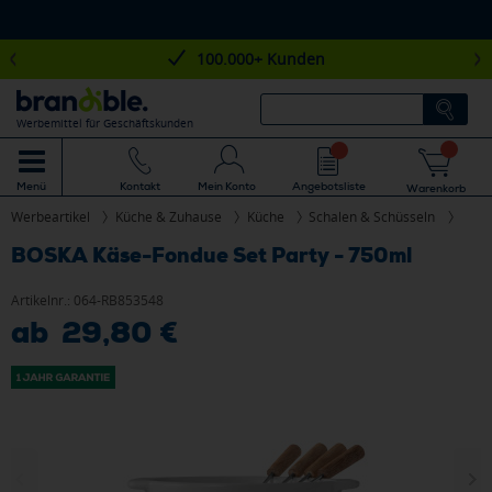
100.000+ Kunden
Werbemittel für Geschäftskunden
Mein Konto
Angebotsliste
Menü
Kontakt
Warenkorb
Werbeartikel
Küche & Zuhause
Küche
Schalen & Schüsseln
BOSKA Käse-Fondue Set Party - 750ml
Artikelnr.:
064-RB853548
ab 29,80 €