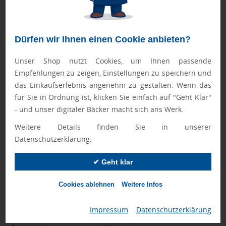
Geprüft von Ewa
Nur Produkte, die unseren
Qualitätscheck
bestehen,
schaffen es in den Shop.
Mehr erfahren
Dürfen wir Ihnen einen Cookie anbieten?
Ewa Engel,
Unser Shop nutzt Cookies, um Ihnen passende
Qualitätssicherung
Empfehlungen zu zeigen, Einstellungen zu speichern und
das Einkaufserlebnis angenehm zu gestalten. Wenn das
für Sie in Ordnung ist, klicken Sie einfach auf "Geht Klar"
Zusatzinformation
- und unser digitaler Bäcker macht sich ans Werk.
Weitere Details finden Sie in unserer
Artikelnummer:
064-RB853548
Datenschutzerklärung.
Marke:
Boska
✔ Geht klar
Farbe:
weiß
Cookies ablehnen
Weitere Infos
Abmessungen:
20,4 x 15,6 x 15,8 x ø 15,5 cm
Impressum
|
Datenschutzerklärung
Gewicht:
770 g