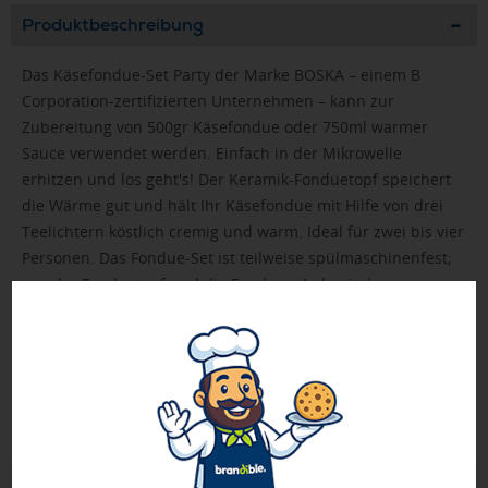
Produktbeschreibung
Das Käsefondue-Set Party der Marke BOSKA – einem B
Corporation-zertifizierten Unternehmen – kann zur
Zubereitung von 500gr Käsefondue oder 750ml warmer
Sauce verwendet werden. Einfach in der Mikrowelle
erhitzen und los geht's! Der Keramik-Fonduetopf speichert
die Wärme gut und hält Ihr Käsefondue mit Hilfe von drei
Teelichtern köstlich cremig und warm. Ideal für zwei bis vier
Personen. Das Fondue-Set ist teilweise spülmaschinenfest;
nur der Fonduetopf und die Fonduegabeln sind
spülmaschinenfest. Außerdem gibt es 10 Jahre Garantie.
Beim Kauf dieses Artikels profitieren Sie von 1 JAHR
GARANTIE auf Qualität und Funktionalität. Die Garantie
gilt nicht für die Werbeanbringung.
Bei Mengen ab 500 Stück bitte die Lieferzeit anfragen!