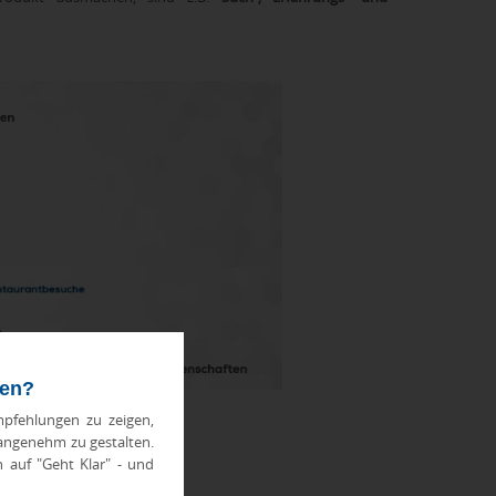
ten?
pfehlungen zu zeigen,
 angenehm zu gestalten.
h auf "Geht Klar" - und