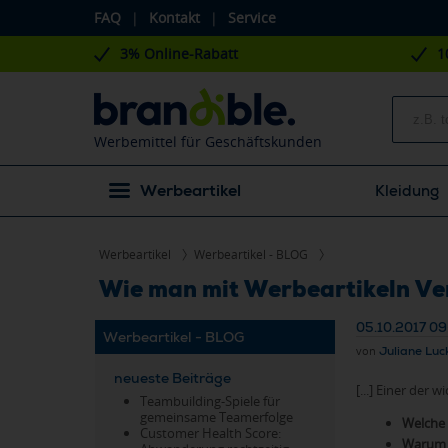
FAQ
|
Kontakt
|
Service
3% Online-Rabatt
1
Werbemittel für Geschäftskunden
Werbeartikel
Kleidung
Werbeartikel
Werbeartikel - BLOG
Wie man mit Werbeartikeln Ve
05.10.2017 09
Werbeartikel - BLOG
von
Juliane Luc
neueste Beiträge
[...] Einer de
Teambuilding-Spiele für
gemeinsame Teamerfolge
Welche 
Customer Health Score:
Warum s