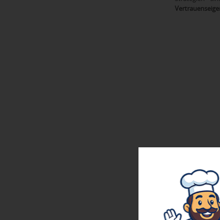
Vertrauenseige
1.3 Wie geh