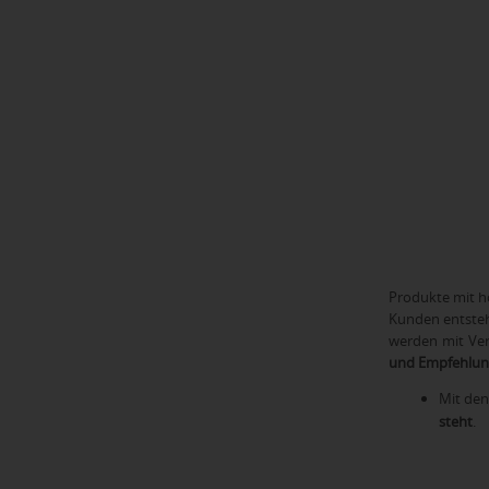
Produkte mit h
Kunden entsteh
werden mit Ver
und Empfehlung
Mit de
steht
.