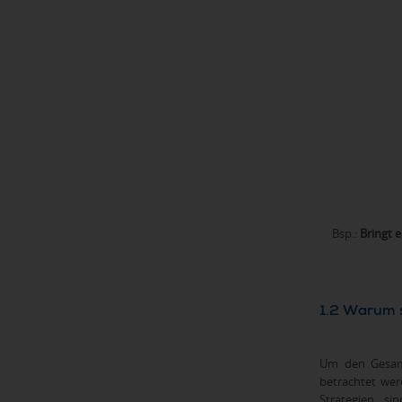
Bsp.:
Bringt e
1.2 Warum s
Um den Gesam
betrachtet wer
Strategien si