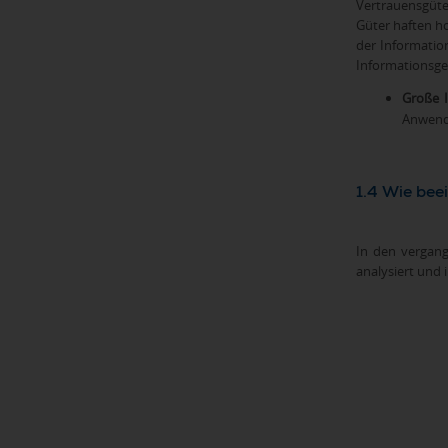
Vertrauensgüt
Güter haften h
der Informatio
Informationsgew
Große I
Anwendu
1.4 Wie bee
In den vergan
analysiert und 