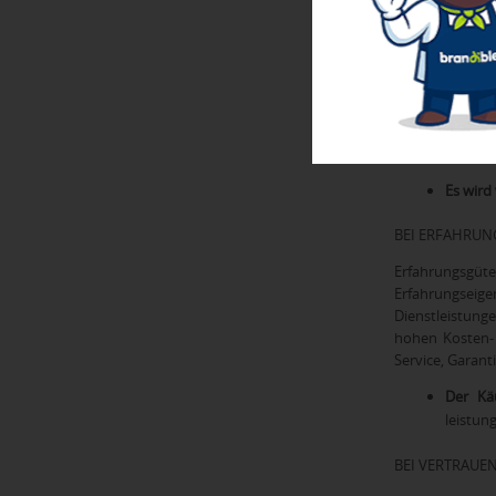
BEI SUCHGÜTE
Suchgüter sind
Art der Inform
Nehmen wir das 
sehr schnell au
Es wird 
BEI ERFAHRU
Erfahrungsgüt
Erfahrungseige
Dienstleistung
hohen Kosten- 
Service, Garant
Der Käu
leistun
BEI VERTRAUE