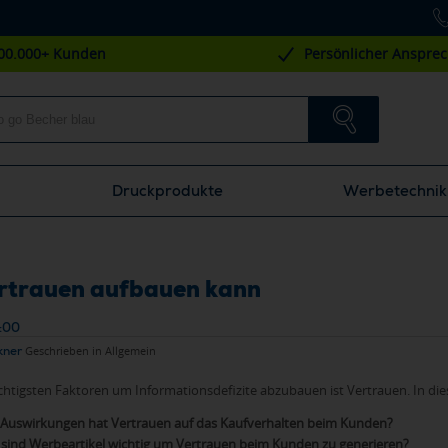
00.000+ Kunden
Persönlicher Anspre
Druckprodukte
Werbetechnik
rtrauen aufbauen kann
:00
kner
Geschrieben in
Allgemein
r wichtigsten Faktoren um Informationsdefizite abzubauen ist Vertrauen. I
Auswirkungen hat Vertrauen auf das Kaufverhalten beim Kunden?
ind Werbeartikel wichtig um Vertrauen beim Kunden zu generieren?