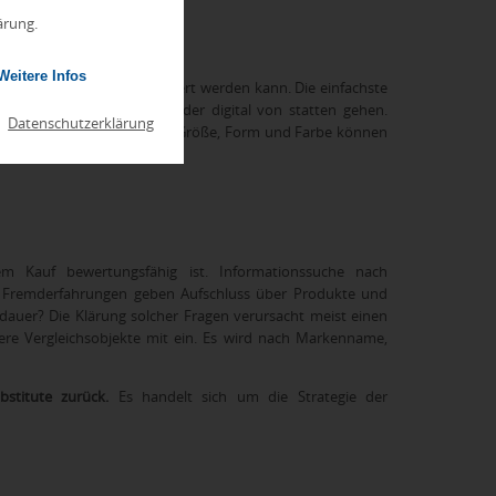
ärung.
Weitere Infos
auf ohne weiteres recherchiert werden kann. Die einfachste
 Die Suche kann analog oder digital von statten gehen.
|
Datenschutzerklärung
ohem Sucheigenschaftenanteil. Größe, Form und Farbe können
formationssuche bezeichnet.
m Kauf bewertungsfähig ist. Informationssuche nach
der Fremderfahrungen geben Aufschluss über Produkte und
dauer? Die Klärung solcher Fragen verursacht meist einen
dere Vergleichsobjekte mit ein. Es wird nach Markenname,
bstitute zurück.
Es handelt sich um die Strategie der