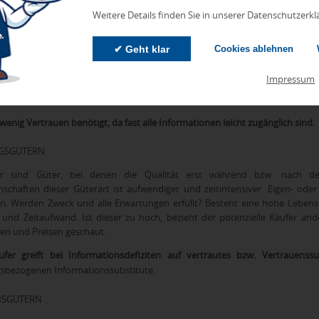
Weitere Details finden Sie in unserer Datenschutzerkl
RN
✔ Geht klar
Cookies ablehnen
 Güter, deren deren Qualität (Form, Farbe, Leistungsdaten etc.) vor dem K
ationsbeschaffung erfolgt anhand von Sucheigenschaften des Produktes.
Impressum
Beispiel Besen. Es ist ein relativ einfaches, alltägliches Produkt, mit h
sfindig gemacht werden. Dieses Vorgehen wird als Strategie der direkten In
wenig Vertrauen benötigt, da fast alle Informationen leicht zugänglich sind.
NGSGÜTERN
er sind Güter, bei denen die Qualität erst während bzw. nach de
nschaften dieser Güterart ist aufwendiger und zeitintensiver. Eigen- o
en. Werden Zweck und alle Erwartungen erfüllt? Besteht eine hohe Lebens
und Zeitaufwand. Ist dieser zu hoch, bezieht der potenzielle Käufer an
ien und Preisen geschaut.
fer greift bei Informationsdefiziten auf vertrautes bzw. Vertrauenssu
gsbezogenen Informationssubstitute.
NSGÜTERN