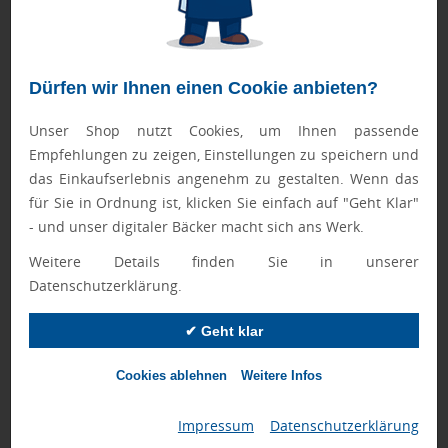
einem bedruckbaren Pappbrief und kann neben dem Tuch
auch individuell gestaltet werden. Die Vorteile liegen darin,
dass es ein wahres Federgewicht ist und sich ganz einfach
Dürfen wir Ihnen einen Cookie anbieten?
in der Tasche verstauen lässt.
Werbeartikel der Neuzeit: Powerbank und USB-Stick
Unser Shop nutzt Cookies, um Ihnen passende
Empfehlungen zu zeigen, Einstellungen zu speichern und
Natürlich durften
das Einkaufserlebnis angenehm zu gestalten. Wenn das
diese beiden sehr
für Sie in Ordnung ist, klicken Sie einfach auf "Geht Klar"
exklusiven
Elektronik-
- und unser digitaler Bäcker macht sich ans Werk.
Werbeartikel
bei
Weitere Details finden Sie in unserer
solch einem großen
Datenschutzerklärung.
und bedeutsamen
Unternehmen nicht fehlen.
Powerbanks
sind kleine
✔ Geht klar
Reservetanks für die Handtasche, mit denen Ihnen mit
Sicherheit nie der Saft ausgehen wird. Bereits in einem
Cookies ablehnen
Weitere Infos
früheren Beitrag
haben wir uns ausführlich mit dem Thema
„Powerbank“ auseinandergesetzt. Gerne können Sie sich da
Impressum
|
Datenschutzerklärung
alles Wissenswertes über die Helfer in der Not aneignen.