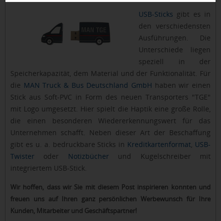
USB-Sticks
gibt es in
den verschiedensten
Ausführungen. Die
Unterschiede liegen
speziell in der
Speicherkapazität, dem Material und der Funktionalität. Für
die
MAN Truck & Bus Deutschland GmbH
haben wir einen
Stick aus Soft-PVC in Form des neuen Transporters "TGE"
mit Logo umgesetzt. Hier spielt die Haptik eine große Rolle,
die einen besonderen Wiedererkennungswert für das
Unternehmen schafft. Neben dieser Art der Beschaffung
gibt es u. a. bedruckbare Sticks in
Kreditkartenformat
,
USB-
Twister
oder
Notizbücher
und Kugelschreiber mit
integriertem USB-Stick.
Wir hoffen, dass wir Sie mit diesem Post inspirieren konnten und
freuen uns auf Ihren ganz persönlichen Werbewunsch für Ihre
Kunden, Mitarbeiter und Geschäftspartner!