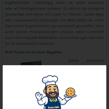
Kugelschreiber
, unabhängig davon, ob selbst erworben
oder als Werbegeschenk erhalten. Er zählt in die Kategorie
Streuartikel
und eignet sich super für Messen, Goodie Bags
oder beispielsweise Schulungen. Für
MAN
haben wir einen
klassischen Kugelschreiber aus Kunststoff geschaffen, doch
unser breites Produktsortiment umfasst neben Kunststoff
auch noch
recycelte Materialien
und hochwertiges Edelstahl
für Ihr individuelles Vorhaben.
Buff-Tücher als Outdoor-Begleiter
Dieses praktische
Multifunktionstuch
ist im Outdoorsport
nicht mehr
wegzudenken. Auf
dem Kopf getragen
oder um den Hals gebunden, schützen Schlauchtücher vor
Wind und Wetter in jeder Lebenslage: Ob auf dem höchsten
Berg des Gebirges oder einer Radtour. Das Buff kommt in