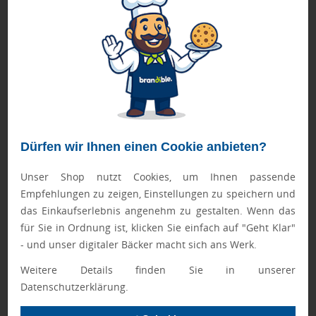
gesunden Stäbe können
bequem in das frisch gebrühte Wasser gelegt werden und
der Tee kann nach kurzer Ziehzeit getrunken werden. Die
Verpackung der innovativen Sticks kann nach Belieben bunt
mit Ihrer Werbeanbringung bedruckt werden und an
Kunden, Geschäftspartner und Mitarbeiter verschenkt
werden. Alle Geschmacksrichtungen der
TeaSticks
finden
Sie in unserem Online Shop.
Dürfen wir Ihnen einen Cookie anbieten?
Unser Shop nutzt Cookies, um Ihnen passende
Water Gallon und Apfelspritzer für einen gestillten Durst
Empfehlungen zu zeigen, Einstellungen zu speichern und
das Einkaufserlebnis angenehm zu gestalten. Wenn das
Eine Water Gallon ist eine tolle
für Sie in Ordnung ist, klicken Sie einfach auf "Geht Klar"
Erfindung für alle, die
- und unser digitaler Bäcker macht sich ans Werk.
regelmäßig Sport an den
verschiedensten Orten
Weitere Details finden Sie in unserer
betreiben oder lediglich auf
Datenschutzerklärung.
ihren Wasserhaushalt achten.
Mit den zwei üblichen