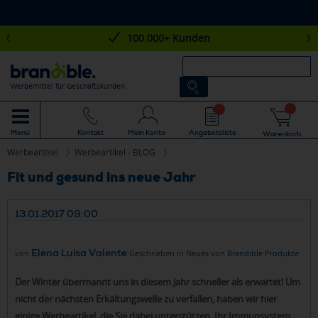
100.000+ Kunden
Werbemittel für Geschäftskunden
Mein Konto
Angebotsliste
Menü
Kontakt
Warenkorb
Werbeartikel
Werbeartikel - BLOG
Fit und gesund ins neue Jahr
13.01.2017 09:00
Elena Luisa Valente
von
Geschrieben in
Neues von Brandible
Produkte
Der Winter übermannt uns in diesem Jahr schneller als erwartet! Um
nicht der nächsten Erkältungswelle zu verfallen, haben wir hier
einige Werbeartikel, die Sie dabei unterstützen, Ihr Immunsystem