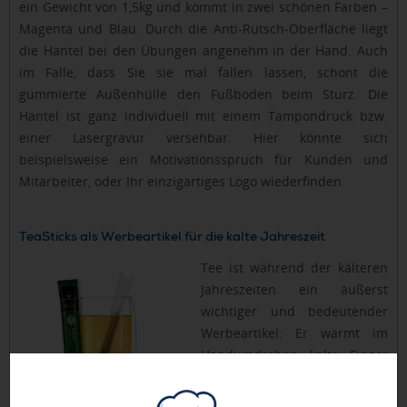
ein Gewicht von 1,5kg und kommt in zwei schönen Farben –
Magenta und Blau. Durch die Anti-Rutsch-Oberfläche liegt
die Hantel bei den Übungen angenehm in der Hand. Auch
im Falle, dass Sie sie mal fallen lassen, schont die
gummierte Außenhülle den Fußboden beim Sturz. Die
Hantel ist ganz individuell mit einem Tampondruck bzw.
einer Lasergravur versehbar. Hier könnte sich
beispielsweise ein Motivationsspruch für Kunden und
Mitarbeiter, oder Ihr einzigartiges Logo wiederfinden.
TeaSticks als Werbeartikel für die kalte Jahreszeit
Tee ist während der kälteren
Jahreszeiten ein äußerst
wichtiger und bedeutender
Werbeartikel: Er wärmt im
Handumdrehen kalte Finger
und stärkte das eigene
Wohlbefinden. Diese