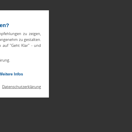
ten?
pfehlungen zu zeigen,
 angenehm zu gestalten.
h auf "Geht Klar" - und
ärung.
Weitere Infos
|
Datenschutzerklärung