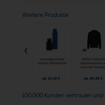
Weitere Produkte
Aluminium RFID
Auslaufgeschützte
IQONIQ Abisko Zi
Kartenhalter
faltbare Silikonflasche
Kapuzenpullover a
recycelter Baumwo
ab 5,45 €
ab 10,15 €
ab 25,45 €
100.000 Kunden vertrauen uns!