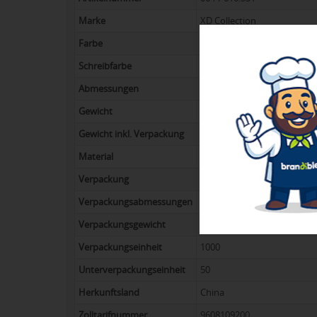
Marke
XD Collection
Farbe
schwarz
Schreibfarbe
Blue
Abmessungen
14,2 x ø 1,1 cm
Gewicht
8,5 g
Gewicht inkl. Verpackung
9,5 g
Material
Bambus, Weizenstroh
Verpackung
Polybag und bulk
Verpackungsabmessungen
1.5 x 1 x 14.1 cm (Einzelver
Verpackungsgewicht
10.1 kg
Verpackungseinheit
1000
Unterverpackungseinheit
50
Herkunftsland
China
Zolltarifnummer
9608109200