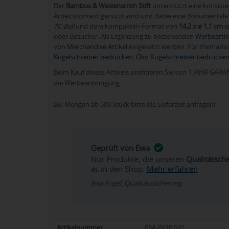
Der
Bambus & Weizenstroh Stift
unterstützt eine konsist
Arbeitskontext genutzt wird und dabei eine dokumentale 
TC-Ball
und dem kompakten Format von
14,2 x ø 1,1 cm
e
oder Besucher. Als Ergänzung zu bestehenden
Werbeartik
von
Merchandise Artikel
eingesetzt werden. Für thematis
Kugelschreiber bedrucken
,
Öko Kugelschreiber bedrucke
Beim Kauf dieses Artikels profitieren Sie von 1 JAHR GARANT
die Werbeanbringung.
Bei Mengen ab 500 Stück bitte die Lieferzeit anfragen!
Geprüft von Ewa
Nur Produkte, die unseren
Qualitätsch
es in den Shop.
Mehr erfahren
Ewa Engel, Qualitätssicherung
Artikelnummer
064-P610.531