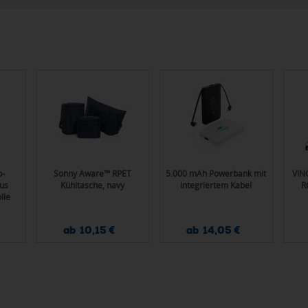
p-
Sonny Aware™ RPET
5.000 mAh Powerbank mit
VIN
us
Kühltasche, navy
integriertem Kabel
R
lle
ab 10,15 €
ab 14,05 €