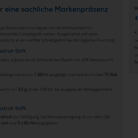
r eine sachliche Markenpräsenz
W
ige Materialien
und eignet sich als Werbeartikel für
*
ässliches Schreibgerät setzen. Ausgestattet mit einer
erstützt er ein sanftes Schreibgefühl bei der täglichen Nutzung.
Li
Be
stroh Stift
u
mbus
, ergänzt durch WheatStraw-Details mit
60% Weizenstroh
Be
eiblänge von bis zu
1.200 m
ausgelegt und wird durch den
TC-Ball
wicht von
8,5 g
ist der Stift für die Ausgabe als Werbegeschenk
troh Stift
ndruck
zur Verfügung. Die Werbeanbringung ist
vor dem Clip
0 mm
und
5 x 60 mm
angegeben.