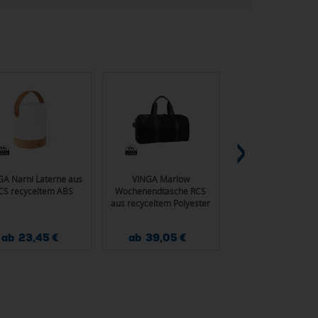
GA Narni Laterne aus
VINGA Marlow
IQONIQ Yala Dame
CS recyceltem ABS
Wochenendtasche RCS
Shirt aus recycel
aus recyceltem Polyester
Baumwolle
ab 23,45 €
ab 39,05 €
ab 4,70 €