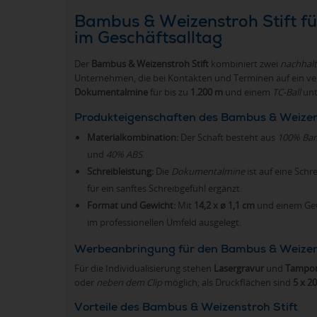
Bambus & Weizenstroh Stift fü
im Geschäftsalltag
Der
Bambus & Weizenstroh Stift
kombiniert zwei
nachhalt
Unternehmen, die bei Kontakten und Terminen auf ein verl
Dokumentalmine
für bis zu
1.200 m
und einem
TC-Ball
unt
Produkteigenschaften des Bambus & Weizen
Materialkombination:
Der Schaft besteht aus
100% Ba
und
40% ABS
.
Schreibleistung:
Die
Dokumentalmine
ist auf eine Schr
für ein sanftes Schreibgefühl ergänzt.
Format und Gewicht:
Mit
14,2 x ø 1,1 cm
und einem Ge
im professionellen Umfeld ausgelegt.
Werbeanbringung für den Bambus & Weizens
Für die Individualisierung stehen
Lasergravur
und
Tampo
oder
neben dem Clip
möglich; als Druckflächen sind
5 x 2
Vorteile des Bambus & Weizenstroh Stift