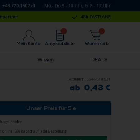
+43 720 150270
Mo - Do 8 - 18 Uhr, Fr 8 - 17 Uhr
chpartner
48h FASTLANE
Mein Konto
Angebotsliste
Warenkorb
Wissen
DEALS
Artikelnr.:
064-P610.531
ab 0,43 €
Unser Preis für Sie
frage-Fehler
 online: 3% Rabatt auf jede Bestellung