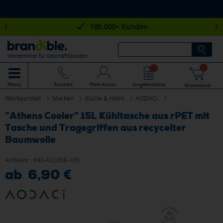
100.000+ Kunden
Werbemittel für Geschäftskunden
Mein Konto
Angebotsliste
Menü
Kontakt
Warenkorb
Werbeartikel
Marken
Küche & Heim
AODACI
"Athens Cooler" 15L Kühltasche aus rPET mit
Tasche und Tragegriffen aus recycelter
Baumwolle
Artikelnr.:
693-ACL008-105
ab 6,90 €