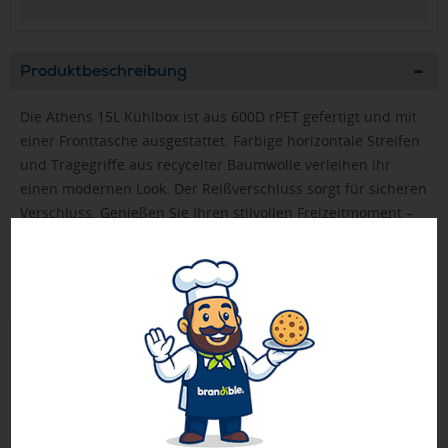
Produktbeschreibung
Die Athens 15L Kühlbox ist aus 600D rPET gefertigt und mit
einer Fronttasche ausgestattet. Farbige horizontale Streifen
und Tragegriffe aus recycelter Baumwolle verleihen ihr
einen modernen Look. Der Reißverschluss sorgt für sicheren
Verschluss. Genießen Sie Ihren stilvollen Freizeitmoment –
nachhaltig und durchdacht.
➤ Recycling-Produkt (91 %)
Geprüft von Ewa
Nur Produkte, die unseren
Qualitätscheck
bestehen,
schaffen es in den Shop.
Mehr erfahren
Ewa Engel,