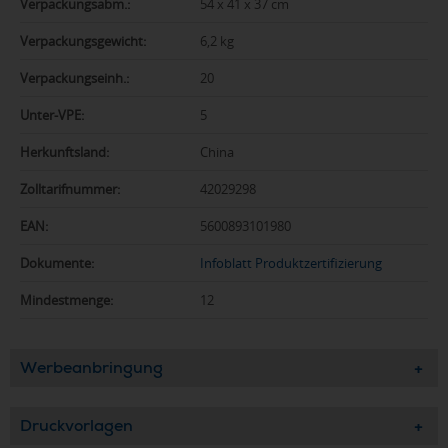
Verpackungsabm.:
54 x 41 x 37 cm
Verpackungsgewicht:
6,2 kg
Verpackungseinh.:
20
Unter-VPE:
5
Herkunftsland:
China
Zolltarifnummer:
42029298
EAN:
5600893101980
Dokumente:
Infoblatt Produktzertifizierung
Mindestmenge:
12
Werbeanbringung
Druckvorlagen