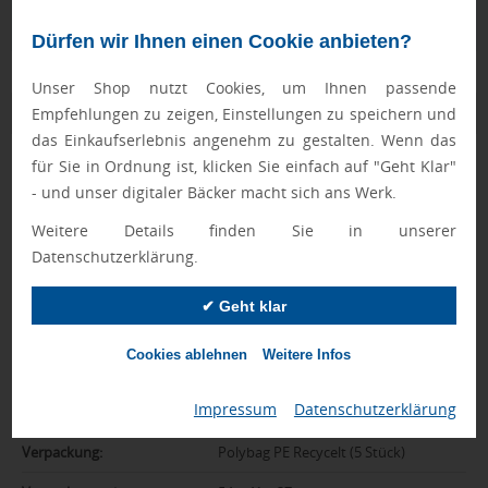
Qualitätssicherung
Dürfen wir Ihnen einen Cookie anbieten?
Unser Shop nutzt Cookies, um Ihnen passende
Zusatzinformation
Empfehlungen zu zeigen, Einstellungen zu speichern und
das Einkaufserlebnis angenehm zu gestalten. Wenn das
für Sie in Ordnung ist, klicken Sie einfach auf "Geht Klar"
Artikelnummer:
693-ACL008-105
- und unser digitaler Bäcker macht sich ans Werk.
Marke:
AODACi
Weitere Details finden Sie in unserer
Farbe:
rot
Datenschutzerklärung.
Abmessungen:
50 x 35 x 14,5 cm
✔ Geht klar
Gewicht:
274 g
Cookies ablehnen
Weitere Infos
Kapazität:
15 l
Impressum
|
Datenschutzerklärung
Material:
Recyceltes Polyester (rPET)
Verpackung:
Polybag PE Recycelt (5 Stück)