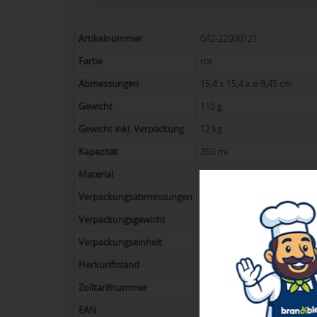
Artikelnummer
042-22000121
Farbe
rot
Abmessungen
15,4 x 15,4 x ø 9,45 cm
Gewicht
115 g
Gewicht inkl. Verpackung
12 kg
Kapazität
350 ml
Material
PP Kunststoff
Verpackungsabmessungen
37 x 53 x 41 cm
Verpackungsgewicht
11,4 kg
Verpackungseinheit
100
Herkunftsland
Großbritannien
Zolltarifnummer
39241000
EAN
8713159573180