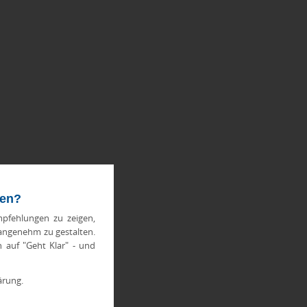
ten?
pfehlungen zu zeigen,
 angenehm zu gestalten.
h auf "Geht Klar" - und
ärung.