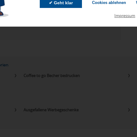
✔ Geht klar
Cookies ablehnen
Impressum
zu Abweichungen bei Preisen und Produktinformationen kommen.
eanbringungskosten. Preise für Direktimport erhalten Sie auf
orien
Coffee to go Becher bedrucken
Ausgefallene Werbegeschenke