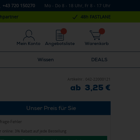
+43 720 150270
Mo - Do 8 - 18 Uhr, Fr 8 - 17 Uhr
chpartner
48h FASTLANE
Mein Konto
Angebotsliste
Warenkorb
Wissen
DEALS
Artikelnr.:
042-22000121
ab 3,25 €
Unser Preis für Sie
frage-Fehler
 online: 3% Rabatt auf jede Bestellung