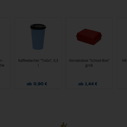
r-
Kaffeebecher "ToGo", 0,3
Vorratsdose "School-Box"
HEL
che
l
groß
ab 0,90 €
ab 1,44 €