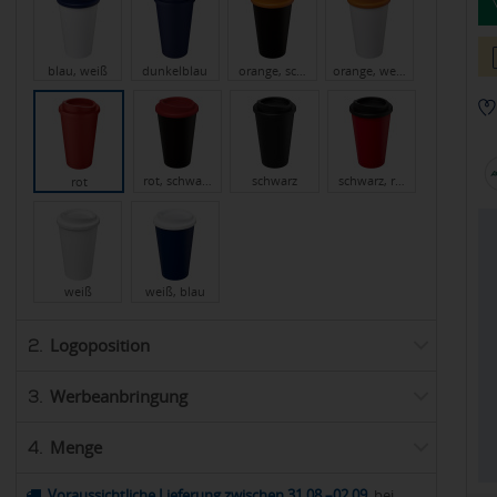
blau, weiß
dunkelblau
orange, sc…
orange, we…
rot, schwa…
schwarz
schwarz, r…
rot
weiß
weiß, blau
Logoposition
2.
Werbeanbringung
3.
Menge
4.
Voraussichtliche Lieferung zwischen 31.08.–02.09.
bei