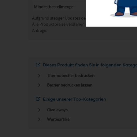
Mindestbestellmenge:
20
Aufgrund stetiger Updates der Produktpalette kann es 
Alle Produktpreise verstehen sich in der Regel ohne Werb
Anfrage.
Dieses Produkt finden Sie in folgenden Kateg
Thermobecher bedrucken
Becher bedrucken lassen
Einige unserer Top-Kategorien
Give-aways
Werbeartikel