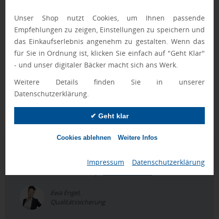
Öffnen ausgestattet.
Große Farbauswahl:
Insgesamt stehen Ihnen zehn
Unser Shop nutzt Cookies, um Ihnen passende
attraktive Farben zur Verfügung.
Empfehlungen zu zeigen, Einstellungen zu speichern und
das Einkaufserlebnis angenehm zu gestalten. Wenn das
Mögliche Werbeanbringungen
für Sie in Ordnung ist, klicken Sie einfach auf "Geht Klar"
Für die Veredelung auf dem Bezug stehen Ihnen folgende
- und unser digitaler Bäcker macht sich ans Werk.
Druckverfahren zur Verfügung: Siebdruck bis zu vier Farben
oder ein Digitaltransferdruck für besonders feine Motive.
Weitere Details finden Sie in unserer
Weitere dezente Veredelungen sind ein Doming- oder
Datenschutzerklärung.
Lasersticker im Griff oder ein Druck auf dem Schließband
oder Futteral.
✔ Geht klar
Cookies ablehnen
Weitere Infos
Geprüft von Ewa
Nur Produkte, die unseren
Qualitätscheck
bestehen,
Impressum
|
Datenschutzerklärung
schaffen es in den Shop.
Mehr erfahren
Ewa Engel,
Qualitätssicherung