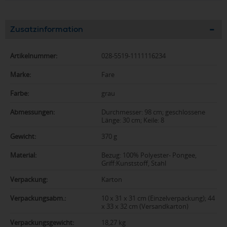
Zusatzinformation
Artikelnummer:
028-5519-1111116234
Marke:
Fare
Farbe:
grau
Abmessungen:
Durchmesser: 98 cm; geschlossene
Länge: 30 cm; Keile: 8
Gewicht:
370 g
Material:
Bezug: 100% Polyester- Pongee,
Griff:Kunststoff, Stahl
Verpackung:
Karton
Verpackungsabm.:
10 x 31 x 31 cm (Einzelverpackung); 44
x 33 x 32 cm (Versandkarton)
Verpackungsgewicht:
18,27 kg