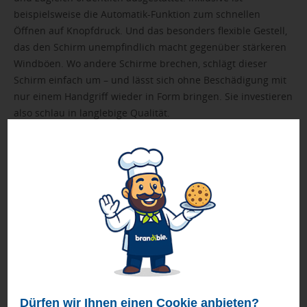
beispielsweise die Automatik-Funktion zum schnellen
Öffnen auf Knopfdruck. Und das besonders flexible Gestell,
das den Schirm unempfindlich macht gegenüber stärkeren
Windböen. Wo andere Schirme brechen, schlägt dieser
Schirm einfach um – und lässt sich ohne Beschädigung mit
nur einem Handgriff wieder in Form bringen. Sie investieren
also schlau in langlebige Qualität.
Produkthighlights
Windproof-PLUS-Gestell:
Exklusiv bei den FARE-
Topmodellen verbaut, sorgt dieses hochwertige
Gestell für maximale Flexibilität und Windsicherheit.
Selbst bei starken Windböen bleibt der Schirm stabil.
In extremen Wind-Situationen kann er kontrolliert
umschlagen, ohne dass die Schienen brechen oder
sich dauerhaft verbiegen.
AC automatisch öffnend:
Der Schirm ist mit einer
komfortablen Automatik-Funktion zum schnellen
Dürfen wir Ihnen einen Cookie anbieten?