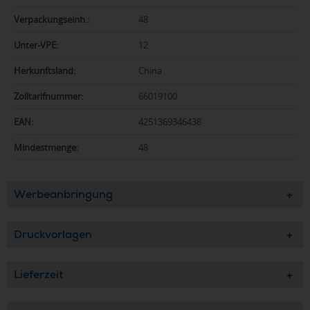
Verpackungseinh.:
48
Unter-VPE:
12
Herkunftsland:
China
Zolltarifnummer:
66019100
EAN:
4251369346438
Mindestmenge:
48
Werbeanbringung
Druckvorlagen
Lieferzeit