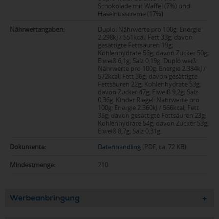
Schokolade mit Waffel (7%) und
Haselnusscreme (17%)
Nährwertangaben:
Duplo: Nährwerte pro 100g: Energie
2.298kJ / 551kcal; Fett 33g; davon
gesättigte Fettsäuren 19g;
Kohlenhydrate 56g; davon Zucker 50g;
Eiweiß 6,1g; Salz 0,19g. Duplo weiß:
Nährwerte pro 100g: Energie 2.384kJ /
572kcal; Fett 36g; davon gesättigte
Fettsäuren 22g; Kohlenhydrate 53g;
davon Zucker 47g; Eiweiß 9,2g; Salz
0,36g. Kinder Riegel: Nährwerte pro
100g: Energie 2.360kJ / 566kcal; Fett
35g; davon gesättigte Fettsäuren 23g;
Kohlenhydrate 54g; davon Zucker 53g;
Eiweiß 8,7g; Salz 0,31g.
Dokumente:
Datenhandling
(PDF, ca. 72 KB)
Mindestmenge:
210
Werbeanbringung