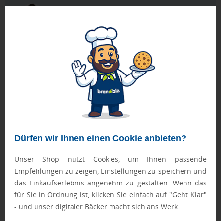
Ewa Engel,
Qualitätssicherung
Zusatzinformation
Artikelnummer:
007-110741001
Marke:
Ferrero
Abmessungen:
ca. 116 x 69 x 12,4 mm
Dürfen wir Ihnen einen Cookie anbieten?
Gewicht:
ca. 57,4 g
Unser Shop nutzt Cookies, um Ihnen passende
Gewicht inkl.
ca. 63,8 g
Empfehlungen zu zeigen, Einstellungen zu speichern und
Verpackung:
das Einkaufserlebnis angenehm zu gestalten. Wenn das
Verpackung:
Originalverpackung 3er Pack
für Sie in Ordnung ist, klicken Sie einfach auf "Geht Klar"
- und unser digitaler Bäcker macht sich ans Werk.
Verpackungseinh.:
70