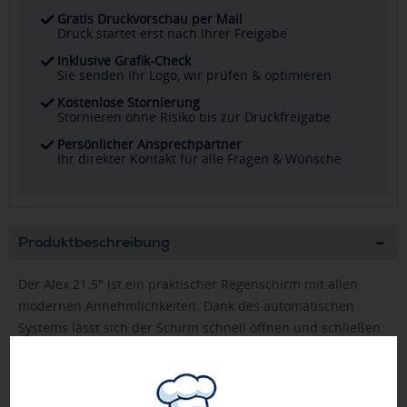
Gratis Druckvorschau per Mail
Druck startet erst nach Ihrer Freigabe
Inklusive Grafik-Check
Sie senden Ihr Logo, wir prüfen & optimieren
Kostenlose Stornierung
Stornieren ohne Risiko bis zur Druckfreigabe
Persönlicher Ansprechpartner
Ihr direkter Kontakt für alle Fragen & Wünsche
Produktbeschreibung
Der Alex 21.5" ist ein praktischer Regenschirm mit allen
modernen Annehmlichkeiten. Dank des automatischen
Systems lässt sich der Schirm schnell öffnen und schließen.
Mit nur einem Klick stört Sie der Regen nicht mehr. Der
handliche Regenschirm hat eine Polyesterbespannung, ein
Gestell und Rippen aus Metall und einen Kunststoffgriff, der