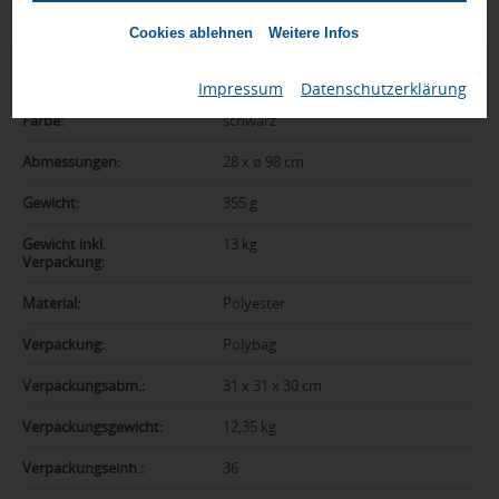
Zusatzinformation
Cookies ablehnen
Weitere Infos
Artikelnummer:
042-10901600
Impressum
|
Datenschutzerklärung
Farbe:
schwarz
Abmessungen:
28 x ø 98 cm
Gewicht:
355 g
Gewicht inkl.
13 kg
Verpackung:
Material:
Polyester
Verpackung:
Polybag
Verpackungsabm.:
31 x 31 x 30 cm
Verpackungsgewicht:
12,35 kg
Verpackungseinh.:
36