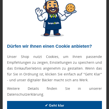
bequem in jeder Hand liegt. Dank seiner Größe passt er im
zusammengeklappten Zustand perfekt in eine
(Hand-)Tasche. Darüber hinaus bietet er zahlreiche
Möglichkeiten für die Anbringung von Logos oder anderen
Botschaften und ist in verschiedenen Farben erhältlich.
FASTLANE-Artikel werden nach Druckfreigabe priorisiert
produziert.
Dürfen wir Ihnen einen Cookie anbieten?
Bei Mengen ab 500 Stück bitte die Lieferzeit anfragen!
Unser Shop nutzt Cookies, um Ihnen passende
Empfehlungen zu zeigen, Einstellungen zu speichern und
Geprüft von Ewa
das Einkaufserlebnis angenehm zu gestalten. Wenn das
Nur Produkte, die unseren
Qualitätscheck
bestehen,
für Sie in Ordnung ist, klicken Sie einfach auf "Geht Klar"
schaffen es in den Shop.
Mehr erfahren
- und unser digitaler Bäcker macht sich ans Werk.
Ewa Engel,
Weitere Details finden Sie in unserer
Qualitätssicherung
Datenschutzerklärung.
✔ Geht klar