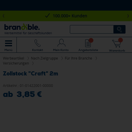
100.000+ Kunden
Werbemittel für Geschäftskunden
Mein Konto
Angebotsliste
Menü
Kontakt
Warenkorb
Werbeartikel
Nach Zielgruppe
Für Ihre Branche
Versicherungen
Zollstock "Craft" 2m
Artikelnr.:
01-01422001-00000
ab 3,85 €