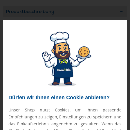
Produktbeschreibung
Hochwertiger weißer Glieder-Maßstab aus Buchenholz.
Hohe Qualität durch die metallenen Gelenke und die
sichtbaren Nieten. Länge: 2 m.
Geprüft von Ewa
Nur Produkte, die unseren
Qualitätscheck
bestehen,
schaffen es in den Shop.
Mehr erfahren
Ewa Engel,
Qualitätssicherung
Dürfen wir Ihnen einen Cookie anbieten?
Unser Shop nutzt Cookies, um Ihnen passende
Zusatzinformation
Empfehlungen zu zeigen, Einstellungen zu speichern und
das Einkaufserlebnis angenehm zu gestalten. Wenn das