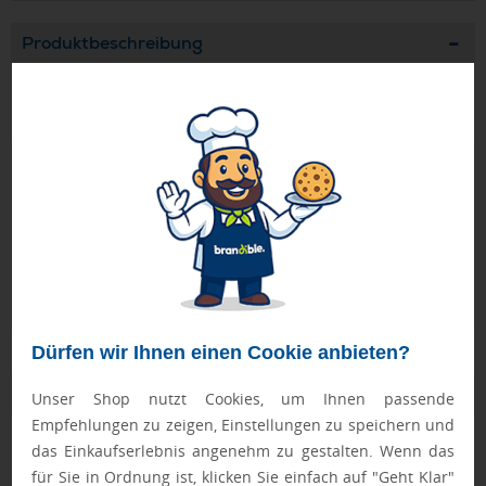
Produktbeschreibung
USB-Tisch-Ventilator mit USB Kabel. On/Off Button. ABS.
Geprüft von Ewa
Nur Produkte, die unseren
Qualitätscheck
bestehen,
schaffen es in den Shop.
Mehr erfahren
Ewa Engel,
Qualitätssicherung
Dürfen wir Ihnen einen Cookie anbieten?
Zusatzinformation
Unser Shop nutzt Cookies, um Ihnen passende
Empfehlungen zu zeigen, Einstellungen zu speichern und
Artikelnummer:
036-MO8763-06
das Einkaufserlebnis angenehm zu gestalten. Wenn das
für Sie in Ordnung ist, klicken Sie einfach auf "Geht Klar"