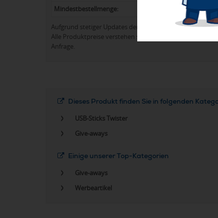
Mindestbestellmenge:
100
Aufgrund stetiger Updates der Produktpalette kann es 
Alle Produktpreise verstehen sich in der Regel ohne Werb
Anfrage.
Dieses Produkt finden Sie in folgenden Kateg
USB-Sticks Twister
Give-aways
Einige unserer Top-Kategorien
Give-aways
Werbeartikel