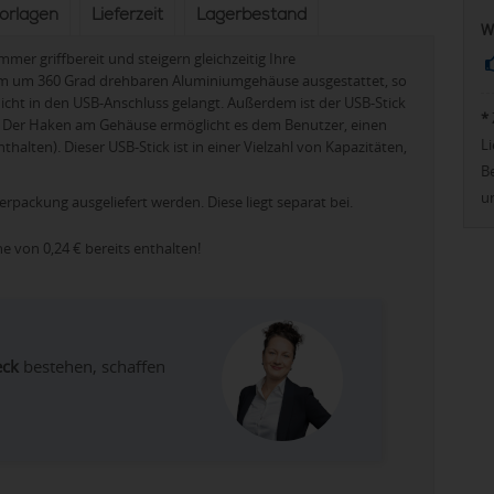
vorlagen
Lieferzeit
Lagerbestand
W
mmer griffbereit und steigern gleichzeitig Ihre
nem um 360 Grad drehbaren Aluminiumgehäuse ausgestattet, so
nicht in den USB-Anschluss gelangt. Außerdem ist der USB-Stick
*
ang. Der Haken am Gehäuse ermöglicht es dem Benutzer, einen
Li
halten). Dieser USB-Stick ist in einer Vielzahl von Kapazitäten,
Be
u
Verpackung ausgeliefert werden. Diese liegt separat bei.
öhe von
0,24 €
bereits enthalten!
eck
bestehen, schaffen