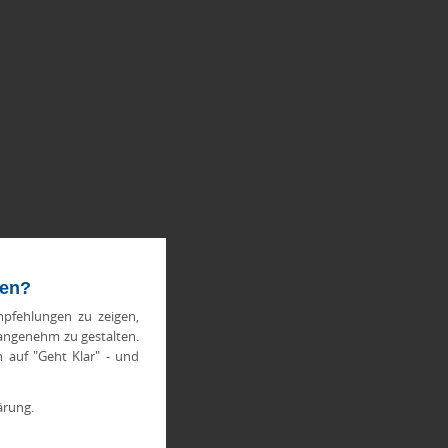
ten?
pfehlungen zu zeigen,
 angenehm zu gestalten.
h auf "Geht Klar" - und
ärung.