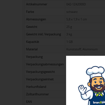
Artikelnummer
042-1Z42000D
Farbe
schwarz
Abmessungen
5,8 x 1,9 x 1 cm
Gewicht
25 g
Gewicht inkl. Verpackung
3 kg
Kapazität
1 GB
Material
Kunststoff, Aluminium
Verpackung
Individuelle Geschenkbox
Verpackungsabmessungen
25 x 21,5 x 21 cm
Verpackungsgewicht
2,5 kg
Verpackungseinheit
100
Herkunftsland
China
Zolltarifnummer
85235110
EAN
8,71316E+12