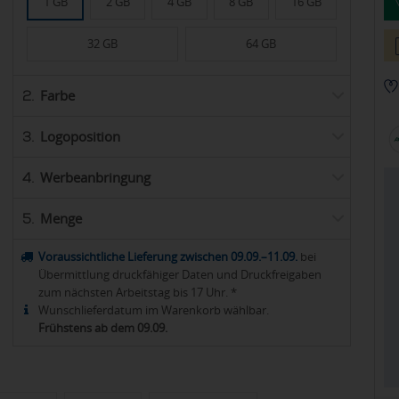
1 GB
2 GB
4 GB
8 GB
16 GB
32 GB
64 GB
Farbe
2.
Logoposition
3.
Werbeanbringung
4.
Menge
5.
Voraussichtliche Lieferung zwischen 09.09.–11.09.
bei
Übermittlung druckfähiger Daten und Druckfreigaben
zum nächsten Arbeitstag bis 17 Uhr. *
Wunschlieferdatum im Warenkorb wählbar.
Frühstens ab dem 09.09.