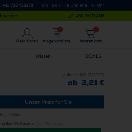
+43 720 150270
Mo - Do 8 - 18 Uhr, Fr 8 - 17 Uhr
chpartner
48h FASTLANE
Mein Konto
Angebotsliste
Warenkorb
Wissen
DEALS
Artikelnr.:
042-1Z42000D
ab 3,21 €
Unser Preis für Sie
frage-Fehler
 online: 3% Rabatt auf jede Bestellung