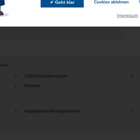
✔ Geht klar
Cookies ablehnen
Impressum
zu Abweichungen bei Preisen und Produktinformationen kommen.
eanbringungskosten. Preise für Direktimport erhalten Sie auf
orien
USB-Schlüsselanhänger
Klassiker
Ausgefallene Werbegeschenke