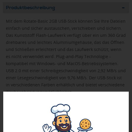
Produktbeschreibung
Mit dem Rotate-Basic 2GB USB-Stick können Sie Ihre Dateien
einfach und sicher austauschen, verschieben und sichern.
Das Kunststoff Flash-Laufwerk verfügt über ein um 360 Grad
drehbares und leichtes Aluminiumgehäuse, das das Öffnen
und Schließen erleichtert und das Laufwerk schützt, wenn
es nicht verwendet wird. Plug-and-Play Technologie -
kompatibel mit Windows- und MacOS-Betriebssystemen.
USB 2.0 mit einer Schreibgeschwindigkeit von 2,92 MB/s und
einer Lesegeschwindigkeit von 9,76 MB/s. Der USB-Stick ist
in verschiedenen Farben erhältlich und bietet verschiedene
Werbeanbringungsmöglichkeiten.
Bitte beachten Sie, dass unbedruckte Artikel nicht in der
Verpackung ausgeliefert werden. Diese liegt separat bei.
FASTLANE-Artikel werden nach Druckfreigabe priorisiert
produziert.