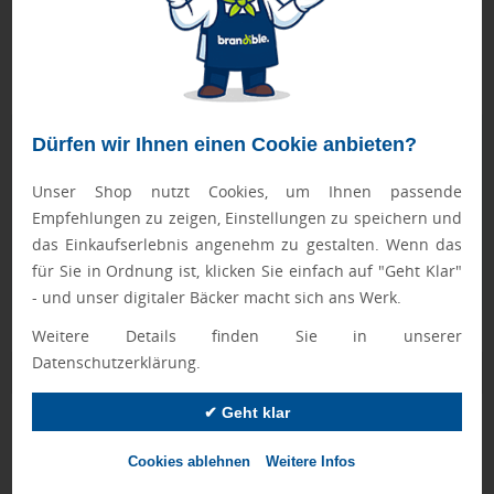
Bei Mengen ab 500 Stück bitte die Lieferzeit anfragen!
Die KSI International GmbH führt für seine Kunden die
Gema-Gebühren ab.
Im Preis dieses USB Sticks sind die Gema-Gebühren in
Höhe von
0,24 €
bereits enthalten!
Dürfen wir Ihnen einen Cookie anbieten?
Geprüft von Ewa
Nur Produkte, die unseren
Qualitätscheck
bestehen,
Unser Shop nutzt Cookies, um Ihnen passende
schaffen es in den Shop.
Mehr erfahren
Empfehlungen zu zeigen, Einstellungen zu speichern und
das Einkaufserlebnis angenehm zu gestalten. Wenn das
Ewa Engel,
für Sie in Ordnung ist, klicken Sie einfach auf "Geht Klar"
Qualitätssicherung
- und unser digitaler Bäcker macht sich ans Werk.
Weitere Details finden Sie in unserer
Datenschutzerklärung.
Zusatzinformation
✔ Geht klar
Artikelnummer:
042-12350400
Cookies ablehnen
Weitere Infos
Farbe:
schwarz, silber