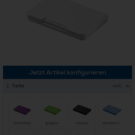
Jetzt Artikel konfigurieren
Farbe
1.
weiß
brombeere
grasgrün
schwarz
standard-b…