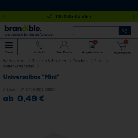
100.000+ Kunden
Werbemittel für Geschäftskunden
Mein Konto
Angebotsliste
Menü
Kontakt
Warenkorb
Werbeartikel
Taschen & Textilien
Taschen
Etuis
Visitenkartenetuis
Universalbox "Mini"
Artikelnr.:
01-04084001-00000
ab 0,49 €