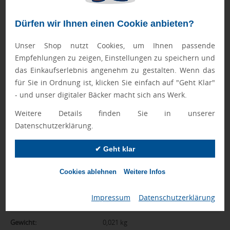
Geprüft von Ewa
Dürfen wir Ihnen einen Cookie anbieten?
Nur Produkte, die unseren
Qualitätscheck
bestehen,
schaffen es in den Shop.
Mehr erfahren
Unser Shop nutzt Cookies, um Ihnen passende
Empfehlungen zu zeigen, Einstellungen zu speichern und
Ewa Engel,
das Einkaufserlebnis angenehm zu gestalten. Wenn das
Qualitätssicherung
für Sie in Ordnung ist, klicken Sie einfach auf "Geht Klar"
- und unser digitaler Bäcker macht sich ans Werk.
Weitere Details finden Sie in unserer
Zusatzinformation
Datenschutzerklärung.
Artikelnummer:
01-04084001-00000
✔ Geht klar
Farbe:
weiß
Cookies ablehnen
Weitere Infos
Made in Europe:
Ja
Impressum
|
Datenschutzerklärung
Abmessungen:
101 x 67 x 11 mm
Gewicht:
0,021 kg