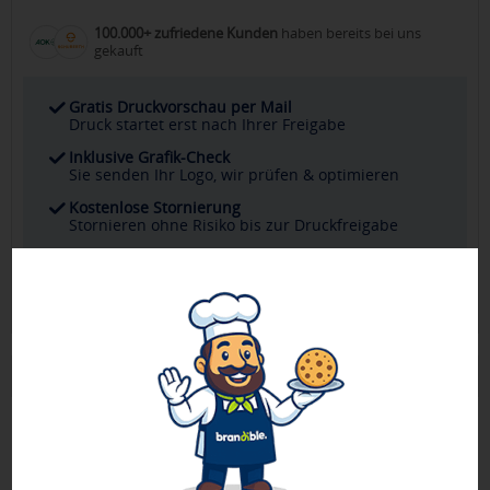
100.000+ zufriedene Kunden
haben bereits bei uns
gekauft
Gratis Druckvorschau per Mail
Druck startet erst nach Ihrer Freigabe
Inklusive Grafik-Check
Sie senden Ihr Logo, wir prüfen & optimieren
Kostenlose Stornierung
Stornieren ohne Risiko bis zur Druckfreigabe
Persönlicher Ansprechpartner
Ihr direkter Kontakt für alle Fragen & Wünsche
Produktbeschreibung
Universalbox für Kleinigkeiten wie Visitenkarten, Schmuck,
Pflaster, Kaugummis u.v.m. In vielen verschiedenen Farben.