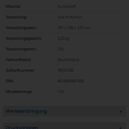
Material:
Kunststoff
Verpackung:
lose im Karton
Verpackungsabm.:
391 x 288 x 225 mm
Verpackungsgewicht:
5,25 kg
Verpackungseinh.:
250
Herkunftsland:
Deutschland
Zolltarifnummer:
39231090
EAN:
4024869487686
Mindestmenge:
110
Werbeanbringung
Druckvorlagen