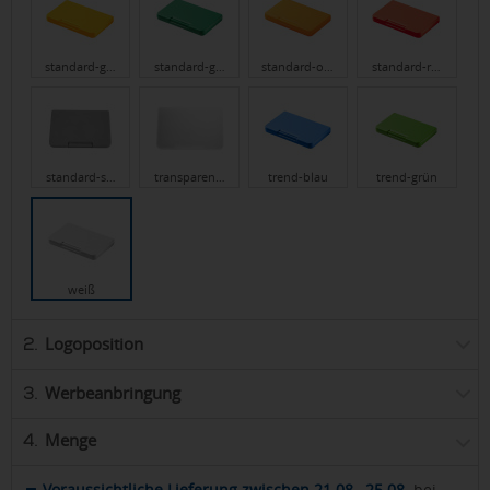
standard-g…
standard-g…
standard-o…
standard-r…
standard-s…
transparen…
trend-blau
trend-grün
weiß
Logoposition
2.
Werbeanbringung
3.
Menge
4.
Voraussichtliche Lieferung zwischen 21.08.–25.08.
bei