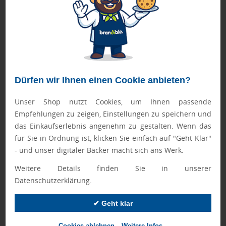
Helligkeit in unterschiedlichsten Situationen. Die weiße LED
Lichtfarbe sorgt für eine gute Ausleuchtung.
Die Taschenlampe verfügt über drei Lichtmodi, darunter
auch ein praktisches Signallicht. Für zusätzlichen Komfort
ist eine Schlaufe integriert, die eine einfache Handhabung
Dürfen wir Ihnen einen Cookie anbieten?
ermöglicht.
Unser Shop nutzt Cookies, um Ihnen passende
Gefertigt aus Aluminium überzeugt die REEVES-FLASH 80
Empfehlungen zu zeigen, Einstellungen zu speichern und
durch Stabilität und ein hochwertiges Erscheinungsbild. Der
das Einkaufserlebnis angenehm zu gestalten. Wenn das
integrierte USB-C Anschluss am Boden der Lampe macht
für Sie in Ordnung ist, klicken Sie einfach auf "Geht Klar"
das Wiederaufladen besonders komfortabel. Im
- und unser digitaler Bäcker macht sich ans Werk.
Lieferumfang ist ein USB-A auf USB-C Ladekabel enthalten.
Weitere Details finden Sie in unserer
Datenschutzerklärung.
Auch für die Markeninszenierung bietet die Taschenlampe
ideale Voraussetzungen: Eine großzügige Fläche ermöglicht
✔ Geht klar
die Veredelung per Lasergravur oder Tampondruck.
Cookies ablehnen
Weitere Infos