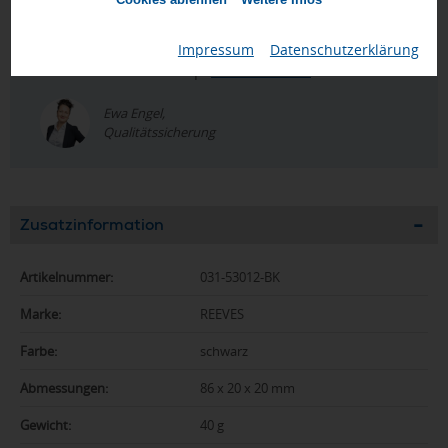
Geprüft von Ewa
Nur Produkte, die unseren
Qualitätscheck
bestehen,
Impressum
|
Datenschutzerklärung
schaffen es in den Shop.
Mehr erfahren
Ewa Engel,
Qualitätssicherung
Zusatzinformation
Artikelnummer:
031-53012-BK
Marke:
REEVES
Farbe:
schwarz
Abmessungen:
86 x 20 x 20 mm
Gewicht:
40 g