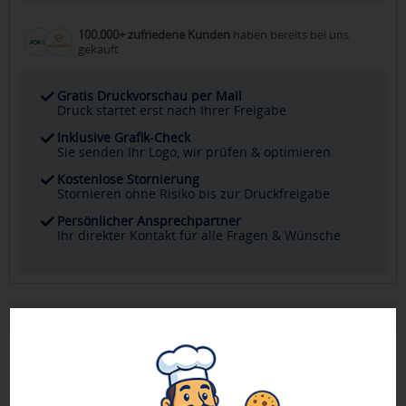
100.000+ zufriedene Kunden
haben bereits bei uns
gekauft
Gratis Druckvorschau per Mail
Druck startet erst nach Ihrer Freigabe
Inklusive Grafik-Check
Sie senden Ihr Logo, wir prüfen & optimieren
Kostenlose Stornierung
Stornieren ohne Risiko bis zur Druckfreigabe
Persönlicher Ansprechpartner
Ihr direkter Kontakt für alle Fragen & Wünsche
Produktbeschreibung
Die REEVES-FLASH 80 gehört zur Flash Serie und ist eine
Eigenentwicklung für die Marke REEVES. Mit einer
Leuchtkraft von 80 Lumen sorgt sie für zuverlässige