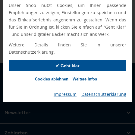
Unser Shop nutzt Cookies, um Ihnen passende
Empfehlungen zu zeigen, Einstellungen zu speichern und
das Einkaufserlebnis angenehm zu gestalten. Wenn das
für Sie in Ordnung ist, klicken Sie einfach auf "Geht Klar"
- und unser digitaler Bäcker macht sich ans Werk.
Weitere Details finden Sie in unserer
Datenschutzerklärung.
✔ Geht klar
Informationen
Cookies ablehnen
Weitere Infos
Beliebte Produkte
Impressum
|
Datenschutzerklärung
Newsletter
Zahlarten