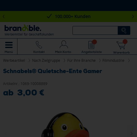
100.000+ Kunden
Werbemittel für Geschäftskunden
Mein Konto
Angebotsliste
Menü
Kontakt
Warenkorb
Werbeartikel
Nach Zielgruppe
Für Ihre Branche
Filmindustrie
Schnabels® Quietsche-Ente Gamer
Artikelnr.:
1069-10008889
ab 3,00 €