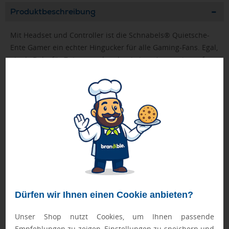
Produktbeschreibung
Mit Headset und Controller ist die Schnabels® Quietsche-
Ente Gamer ein echter Hingucker für alle Gaming-Fans. Egal,
ob als Deko für Zuhause oder als witziges Accessoire auf
dem Schreibtisch – sie sorgt für gute Stimmung. Mit Ihrem
Logo oder Slogan wird sie zu einem einzigartigen
Werbegeschenk, das Gaming und Markenbotschaften
perfekt verbindet.
Geprüft von Ewa
Nur Produkte, die unseren
Qualitätscheck
bestehen,
schaffen es in den Shop.
Mehr erfahren
Ewa Engel,
Dürfen wir Ihnen einen Cookie anbieten?
Qualitätssicherung
Unser Shop nutzt Cookies, um Ihnen passende
Empfehlungen zu zeigen, Einstellungen zu speichern und