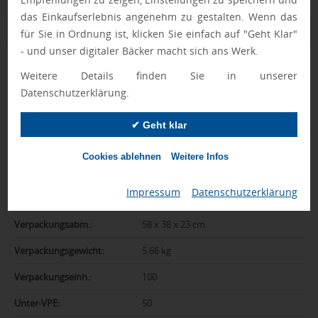
das Einkaufserlebnis angenehm zu gestalten. Wenn das
Zusatzinformation
für Sie in Ordnung ist, klicken Sie einfach auf "Geht Klar"
- und unser digitaler Bäcker macht sich ans Werk.
Artikelnummer:
1069-10008889
Weitere Details finden Sie in unserer
Datenschutzerklärung.
Marke:
Schnabels
Farbe:
mehrfarbig
✔ Geht klar
Abmessungen:
7,5 x 8 x 7 cm
Cookies ablehnen
Weitere Infos
Gewicht:
44 g
Impressum
|
Datenschutzerklärung
Material:
PVC
Verpackungsabm.:
58 x 38 x 23 cm
Verpackungsgewicht:
5,66 kg
Verpackungseinh.:
100
Unter-VPE:
50