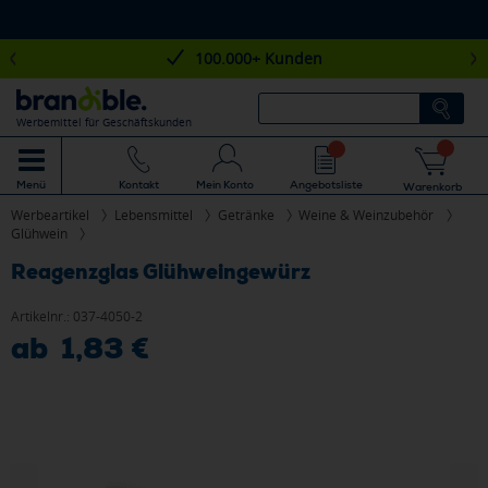
100.000+ Kunden
Werbemittel für Geschäftskunden
Mein Konto
Angebotsliste
Menü
Kontakt
Warenkorb
Werbeartikel
Lebensmittel
Getränke
Weine & Weinzubehör
Glühwein
Reagenzglas Glühweingewürz
Artikelnr.:
037-4050-2
ab 1,83 €