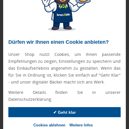
Geprüft von Ewa
Nur Produkte, die unseren
Qualitätscheck
bestehen,
schaffen es in den Shop.
Mehr erfahren
Dürfen wir Ihnen einen Cookie anbieten?
Ewa Engel,
Qualitätssicherung
Unser Shop nutzt Cookies, um Ihnen passende
Empfehlungen zu zeigen, Einstellungen zu speichern und
das Einkaufserlebnis angenehm zu gestalten. Wenn das
für Sie in Ordnung ist, klicken Sie einfach auf "Geht Klar"
Zusatzinformation
- und unser digitaler Bäcker macht sich ans Werk.
Artikelnummer:
037-4050-2
Weitere Details finden Sie in unserer
Datenschutzerklärung.
Farbe:
braun
Abmessungen:
Ø 2,0 x 10,0 cm
✔ Geht klar
Gewicht:
21 g
Cookies ablehnen
Weitere Infos