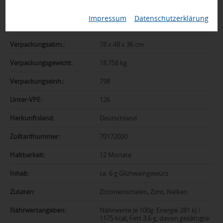
Material:
Glas, Metall, Glühweingewürz, Papier
Impressum
|
Datenschutzerklärung
Verpackung:
Karton
Verpackungsabm.:
78 x 48 x 36 cm
Verpackungsgewicht:
18,758 kg
Verpackungseinh.:
798
Unter-VPE:
126
Herkunftsland:
Deutschland
Zolltarifnummer:
70172000
Haltbarkeit:
12 Monate
Inhalt:
ca. 6 g Glühweingewürz
Zutaten:
Zitronenschalen, Zimt, Nelken
Nährwertangaben:
Nährwerte je 100g: Energie 281 kJ /
1175 kcal, Fett 3,6 g, davon gesättigte