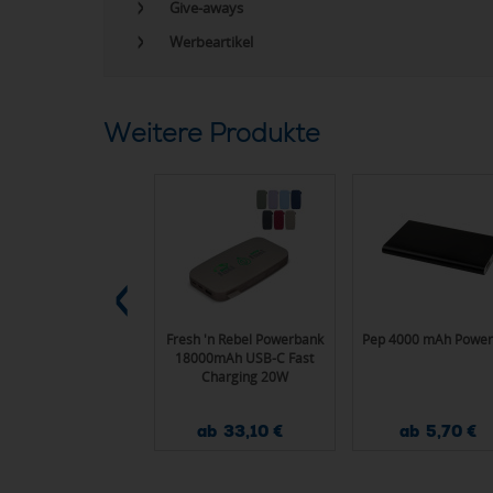
Give-aways
Werbeartikel
Weitere Produkte
A Solar-Dynamo-
Fresh 'n Rebel Powerbank
Pep 4000 mAh Powe
Ladegerät
18000mAh USB-C Fast
Charging 20W
ab 27,50 €
ab 33,10 €
ab 5,70 €