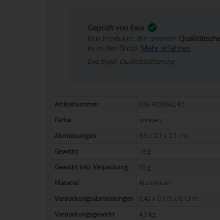
Geprüft von Ewa
Nur Produkte, die unseren
Qualitätsch
es in den Shop.
Mehr erfahren
Ewa Engel, Qualitätssicherung
Artikelnummer
036-MO8602-03
Farbe
schwarz
Abmessungen
9,5 x 2,1 x 2,1 cm
Gewicht
79 g
Gewicht inkl. Verpackung
95 g
Material
Aluminium
Verpackungsabmessungen
0,42 x 0,175 x 0,13 m
Verpackungsgewicht
4,5 kg