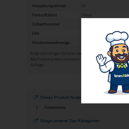
Verpackungseinheit
50
Herkunftsland
China
Zolltarifnummer
8507 6000
EAN
8719941006904
Mindestbestellmenge:
24
Aufgrund stetiger Updates der Produktpalette kann es 
Alle Produktpreise verstehen sich in der Regel ohne Werb
Anfrage.
Dieses Produkt finden Sie in folgenden Kateg
Powerbanks
Einige unserer Top-Kategorien