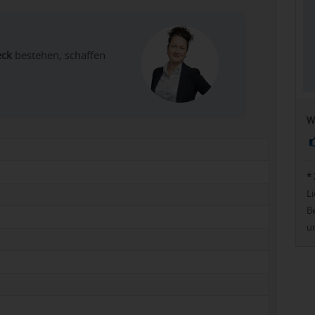
eck
bestehen, schaffen
W
*
Li
Be
u