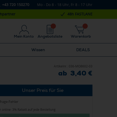
+43 720 150270
Mo - Do 8 - 18 Uhr, Fr 8 - 17 Uhr
chpartner
48h FASTLANE
Mein Konto
Angebotsliste
Warenkorb
Wissen
DEALS
Artikelnr.:
036-MO8602-03
ab 3,40 €
Unser Preis für Sie
frage-Fehler
 online: 3% Rabatt auf jede Bestellung