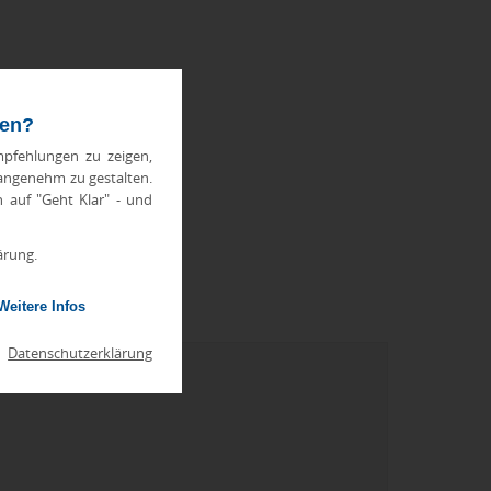
ten?
pfehlungen zu zeigen,
 angenehm zu gestalten.
h auf "Geht Klar" - und
ärung.
Weitere Infos
|
Datenschutzerklärung