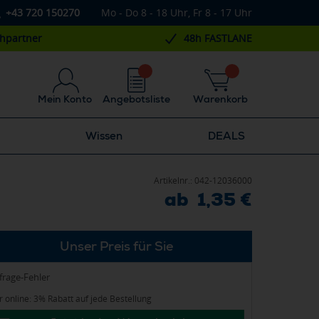
+43 720 150270
Mo - Do 8 - 18 Uhr, Fr 8 - 17 Uhr
chpartner
48h FASTLANE
Mein Konto
Angebotsliste
Warenkorb
Wissen
DEALS
Artikelnr.:
042-12036000
ab 1,35 €
Unser Preis für Sie
frage-Fehler
 online: 3% Rabatt auf jede Bestellung