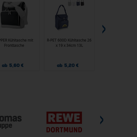
PPER Kühltasche mit
R-PET 600D Kühltasche 26
InSideOut R-PE
Fronttasche
x 19 x 34cm 13L
Kühltasche Koli
ab 5,60 €
ab 5,20 €
ab 9,00 €