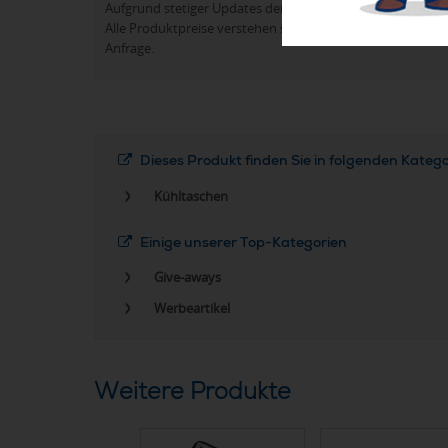
Aufgrund stetiger Updates der Produktpalette kann es 
Alle Produktpreise verstehen sich in der Regel ohne Werb
Anfrage.
Dieses Produkt finden Sie in folgenden Kateg
Kühltaschen
Einige unserer Top-Kategorien
Give-aways
Werbeartikel
Weitere Produkte