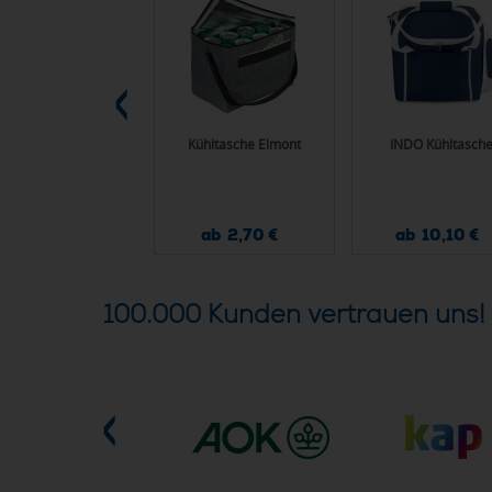
 6 Dosen-Kühltasche
Kühltasche Elmont
INDO Kühltasch
n Woven 20x 13 x
12,5cm 75g/m²
ab 0,89 €
ab 2,70 €
ab 10,10 €
100.000 Kunden vertrauen uns!