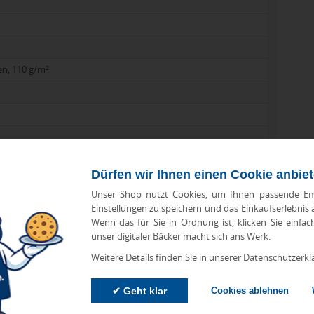
n, 110 g/m²
Dürfen wir Ihnen einen Cookie anbie
Unser Shop nutzt Cookies, um Ihnen passende Em
Einstellungen zu speichern und das Einkaufserlebnis
Wenn das für Sie in Ordnung ist, klicken Sie einfac
unser digitaler Bäcker macht sich ans Werk.
Weitere Details finden Sie in unserer Datenschutzerkl
✔ Geht klar
Cookies ablehnen