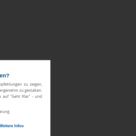
ten?
pfehlungen zu zeigen,
 angenehm zu gestalten.
h auf "Geht Klar" - und
ärung.
Weitere Infos