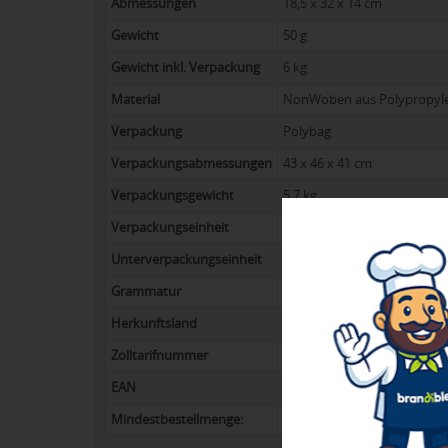
Abmessungen
18,5 x 32 x 14 cm
Gewicht
50 g
Gewicht inkl. Verpackung
6 kg
Material
NonWoben aus Polypropyle
Verpackung
Polybag
Verpackungsabmessungen
43 x 46 x 41 cm
Verpackungsgewicht
5,7 kg
Verpackungseinheit
100
Unterverpackungseinheit
100
Grammatur
110 g/m²
Herkunftsland
China
Zolltarifnummer
42029219
EAN
8713159252269
Mindestbestellmenge:
60