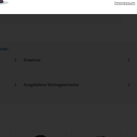
zu Abweichungen bei Preisen und Produktinformationen kommen.
Impressum
eanbringungskosten. Preise für Direktimport erhalten Sie auf
orien
Kreatives
Ausgefallene Werbegeschenke