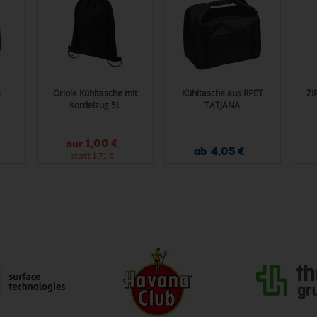
e
Oriole Kühltasche mit
Kühltasche aus RPET
ZI
Kordelzug 5L
TATJANA
nur
1,00 €
ab 4,05 €
statt
1,71 €