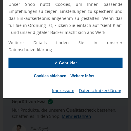
Vorteile des BOOGIE Papierstroh-Huts für
Unser Shop nutzt Cookies, um Ihnen passende
Unternehmen
Empfehlungen zu zeigen, Einstellungen zu speichern und
Durch die Logoanbringung auf dem Band lässt sich der
das Einkaufserlebnis angenehm zu gestalten. Wenn das
BOOGIE Papierstroh-Hut als klar zuordenbares Werbemittel
für Sie in Ordnung ist, klicken Sie einfach auf "Geht Klar"
in bestehende
Werbeartikel
-Konzepte integrieren. In der
- und unser digitaler Bäcker macht sich ans Werk.
Ausgabe als
Giveaways
oder als Teil von
Merchandise Artikel
Weitere Details finden Sie in unserer
unterstützt das Produkt eine einheitliche
Datenschutzerklärung.
Markenkommunikation. Für verwandte Sortimente bieten
sich thematisch passende
Strohhüte Werbeartikel
sowie
✔ Geht klar
Bandanas mit Logo
an; ergänzend lässt sich der Einsatz in
saisonalen Zusammenstellungen wie
Sommer mit Logo
Cookies ablehnen
Weitere Infos
einordnen.
Impressum
|
Datenschutzerklärung
Geprüft von Ewa
Nur Produkte, die unseren
Qualitätscheck
bestehen,
schaffen es in den Shop.
Mehr erfahren
Ewa Engel,