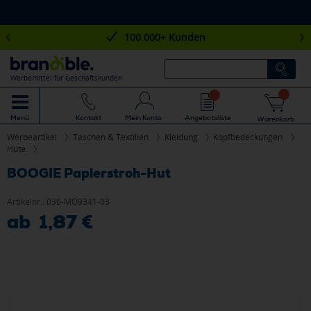
100.000+ Kunden
Werbemittel für Geschäftskunden
Mein Konto
Angebotsliste
Menü
Kontakt
Warenkorb
Werbeartikel
Taschen & Textilien
Kleidung
Kopfbedeckungen
Hüte
BOOGIE Papierstroh-Hut
Artikelnr.:
036-MO9341-03
ab 1,87 €