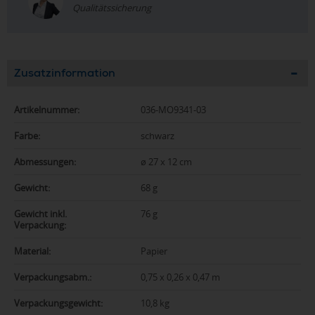
Qualitätssicherung
Zusatzinformation
Artikelnummer:
036-MO9341-03
Farbe:
schwarz
Abmessungen:
ø 27 x 12 cm
Gewicht:
68 g
Gewicht inkl.
76 g
Verpackung:
Material:
Papier
Verpackungsabm.:
0,75 x 0,26 x 0,47 m
Verpackungsgewicht:
10,8 kg