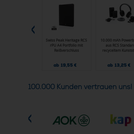
race Deluxe Becher
Swiss Peak Heritage RCS
10.000 mAh Power
s RCS recyceltem
rPU A4 Portfolio mit
aus RCS Standar
Edelstahl 900ml
Reißverschluss
recyceltem Kunstst
ab 10,20 €
ab 19,55 €
ab 13,25 €
100.000 Kunden vertrauen uns!