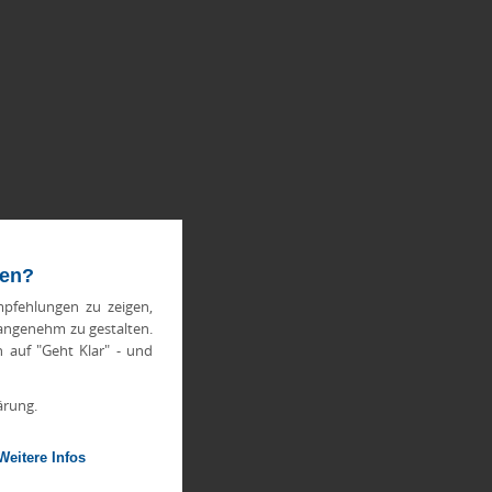
ten?
pfehlungen zu zeigen,
 angenehm zu gestalten.
h auf "Geht Klar" - und
ärung.
Weitere Infos