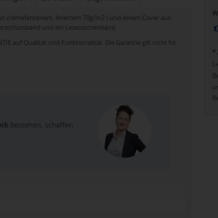
W
 mit crèmefarbenem, liniertem 70g/m2 ) und einem Cover aus
 Verschlussband und ein Lesezeichenband.
IE auf Qualität und Funktionalität. Die Garantie gilt nicht für
*
Li
Be
u
Be
eck
bestehen, schaffen