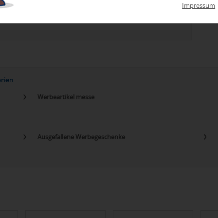
Impressum
zu Abweichungen bei Preisen und Produktinformationen kommen.
eanbringungskosten. Preise für Direktimport erhalten Sie auf
orien
Werbeartikel messe
Ausgefallene Werbegeschenke