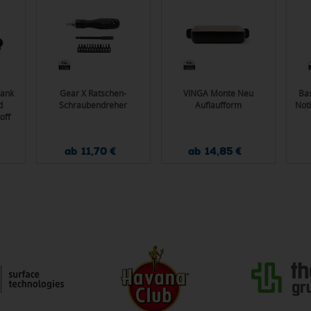
bank
Gear X Ratschen-
VINGA Monte Neu
Bas
d
Schraubendreher
Auflaufform
Noti
off
ab 11,70 €
ab 14,85 €