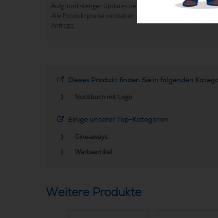
Aufgrund stetiger Updates der Produktpalette kann es 
Alle Produktpreise verstehen sich in der Regel ohne Werb
Anfrage.
Dieses Produkt finden Sie in folgenden Kateg
Notizbuch mit Logo
Einige unserer Top-Kategorien
Give-aways
Werbeartikel
Weitere Produkte