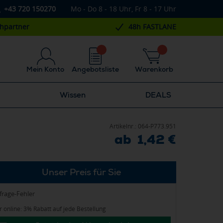
+43 720 150270
Mo - Do 8 - 18 Uhr, Fr 8 - 17 Uhr
chpartner
48h FASTLANE
Mein Konto
Angebotsliste
Warenkorb
Wissen
DEALS
Artikelnr.:
064-P773.951
ab 1,42 €
Unser Preis für Sie
frage-Fehler
 online: 3% Rabatt auf jede Bestellung