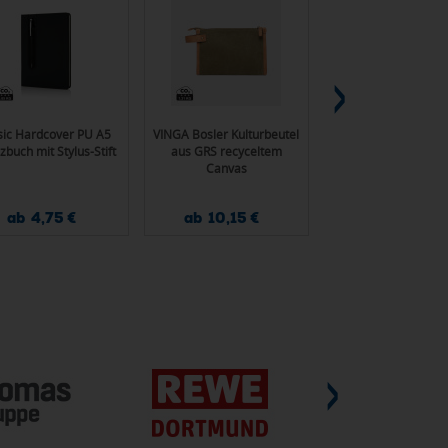
ic Hardcover PU A5
VINGA Bosler Kulturbeutel
Gear X 5m Maßban
zbuch mit Stylus-Stift
aus GRS recyceltem
langsamer/schnel
Canvas
Rückzugsfunkti
ab 4,75 €
ab 10,15 €
ab 7,05 €