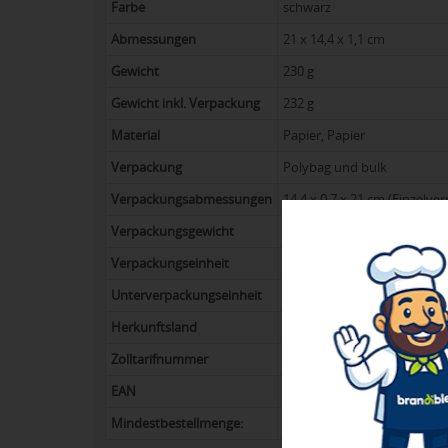
Farbe
schwarz
Abmessungen
21 x 14,4 x 1,1 cm
Gewicht
230 g
Gewicht inkl. Verpackung
232 g
Material
Papier, Papier
Verpackung
Polybag und bulk
Verpackungsabmessungen
14.4 x 0.7 x 21 cm (Einzelve
Verpackungsgewicht
10 kg
Verpackungseinheit
40
Unterverpackungseinheit
20
Herkunftsland
China
Zolltarifnummer
4820103000
EAN
8714612109991
Mindestbestellmenge:
60