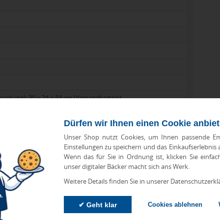
rpackung); 30 x 24 x 34 cm (Versandkarton)
Dürfen wir Ihnen einen Cookie anbie
Unser Shop nutzt Cookies, um Ihnen passende Em
Einstellungen zu speichern und das Einkaufserlebnis
Wenn das für Sie in Ordnung ist, klicken Sie einfac
unser digitaler Bäcker macht sich ans Werk.
Weitere Details finden Sie in unserer Datenschutzerkl
✔ Geht klar
Cookies ablehnen