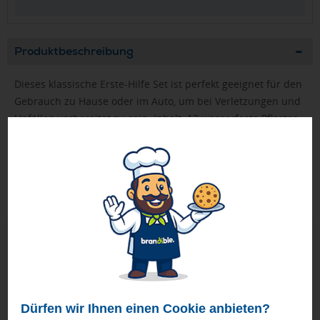
Produktbeschreibung
Dieses klassische Erste-Hilfe Set ist perfekt geeignet für den
Gebrauch zu Hause oder im Auto, um bei Verletzungen und
Unfällen vorbereitet zu sein. Inhalt: 12 wasserfeste Pflaster,
4 hautreinigende Tupfer, 2 Trockentupfer, 1 elastischer
Verband, 2 Mullbinden für Brandwunden. Alle im Set
enthaltenen Erste-Hilfe- und Pflegeprodukte erfüllen alle
geltenden EU-Vorschriften. Preis inkl. vollfarbigem Druck.
Geprüft von Ewa
Nur Produkte, die unseren
Qualitätscheck
bestehen,
schaffen es in den Shop.
Mehr erfahren
Ewa Engel,
Dürfen wir Ihnen einen Cookie anbieten?
Qualitätssicherung