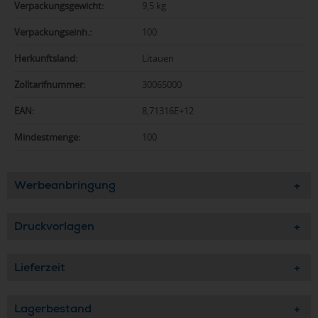
Verpackungsgewicht:
9,5 kg
Verpackungseinh.:
100
Herkunftsland:
Litauen
Zolltarifnummer:
30065000
EAN:
8,71316E+12
Mindestmenge:
100
Werbeanbringung
Druckvorlagen
Lieferzeit
Lagerbestand