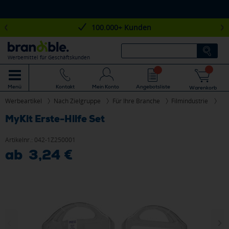
100.000+ Kunden
Werbemittel für Geschäftskunden
Mein Konto
Angebotsliste
Menü
Kontakt
Warenkorb
Werbeartikel
Nach Zielgruppe
Für Ihre Branche
Filmindustrie
MyKit Erste-Hilfe Set
Artikelnr.:
042-1Z250001
ab 3,24 €