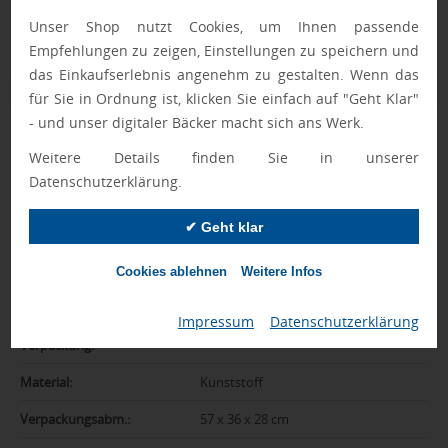
Unser Shop nutzt Cookies, um Ihnen passende
Empfehlungen zu zeigen, Einstellungen zu speichern und
das Einkaufserlebnis angenehm zu gestalten. Wenn das
Zusatzinformation
für Sie in Ordnung ist, klicken Sie einfach auf "Geht Klar"
- und unser digitaler Bäcker macht sich ans Werk.
Artikelnummer:
042-1Z250001
Weitere Details finden Sie in unserer
Marke:
MyKit
Datenschutzerklärung.
Farbe:
transparent weiß
✔ Geht klar
Abmessungen:
10 x 13,4 x 3 cm
Cookies ablehnen
Weitere Infos
Gewicht:
95 g
Impressum
|
Datenschutzerklärung
Gewicht inkl.
10 kg
Verpackung:
Material:
Kunststoff
Verpackungsabm.:
57 x 36 x 28 cm