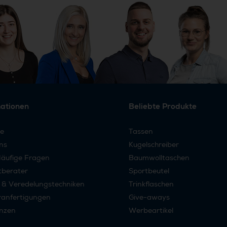
mationen
Beliebte Produkte
re
Tassen
ns
Kugelschreiber
äufige Fragen
Baumwolltaschen
tberater
Sportbeutel
 & Veredelungstechniken
Trinkflaschen
anfertigungen
Give-aways
nzen
Werbeartikel