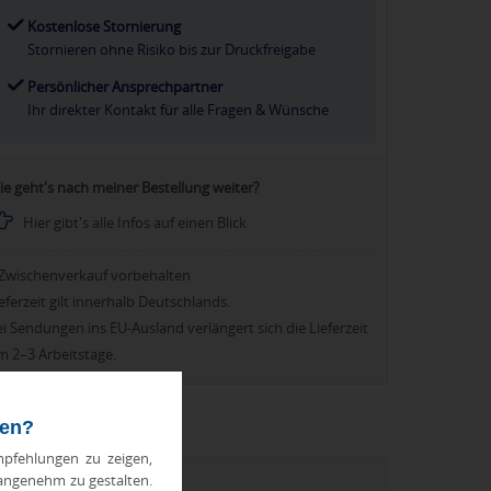
Kostenlose Stornierung
Stornieren ohne Risiko bis zur Druckfreigabe
Persönlicher Ansprechpartner
Ihr direkter Kontakt für alle Fragen & Wünsche
ie geht's nach meiner Bestellung weiter?
Hier gibt's alle Infos auf einen Blick
Zwischenverkauf vorbehalten
eferzeit gilt innerhalb Deutschlands.
i Sendungen ins EU-Ausland verlängert sich die Lieferzeit
m 2–3 Arbeitstage.
ten?
pfehlungen zu zeigen,
 angenehm zu gestalten.