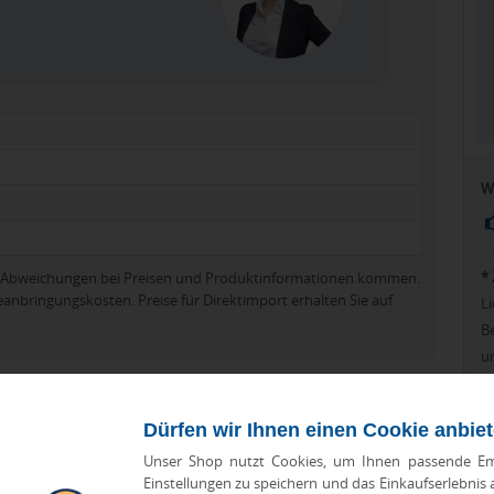
W
*
zu Abweichungen bei Preisen und Produktinformationen kommen.
eanbringungskosten. Preise für Direktimport erhalten Sie auf
Li
Be
u
Dürfen wir Ihnen einen Cookie anbie
Unser Shop nutzt Cookies, um Ihnen passende Em
Einstellungen zu speichern und das Einkaufserlebnis
orien