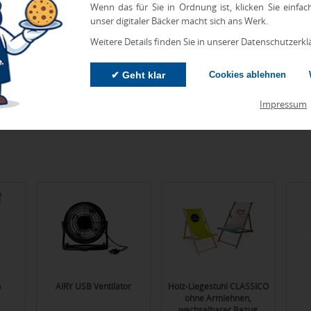
Wenn das für Sie in Ordnung ist, klicken Sie einfac
Armbänder
unser digitaler Bäcker macht sich ans Werk.
Weitere Details finden Sie in unserer Datenschutzerkl
✔ Geht klar
Cookies ablehnen
Ausgefallene Werbegeschenke
Impressum
n
AIRY USB Ventilator
Holz-Liegestuhl CLASSICO
ohne Armlehnen,
wechselbarer Bezug