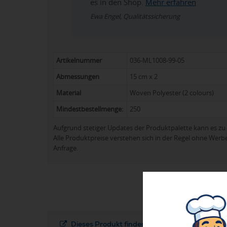
es in den Shop.
Mehr erfahren
Ewa Engel, Qualitätssicherung
Artikelnummer
036-ML1008-99-05
Abmessungen
15 cm x 2
Material
Woven Polyester (2 colours)
Mindestbestellmenge:
250
Aufgrund stetiger Updates der Produktpalette kann es 
Alle Produktpreise verstehen sich in der Regel ohne Werb
Anfrage.
Dieses Produkt finden Sie in folgenden Kateg