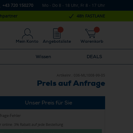
+43 720 150270
Mo - Do 8 - 18 Uhr, Fr 8 - 17 Uhr
chpartner
48h FASTLANE
Mein Konto
Angebotsliste
Warenkorb
Wissen
DEALS
Artikelnr.:
036-ML1008-99-05
Preis auf Anfrage
Unser Preis für Sie
frage-Fehler
 online: 3% Rabatt auf jede Bestellung