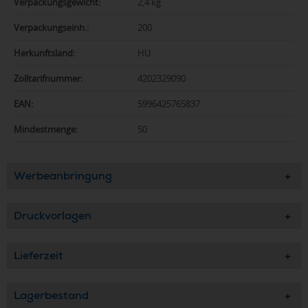
Verpackungsgewicht:
2,4 kg
Verpackungseinh.:
200
Herkunftsland:
HU
Zolltarifnummer:
4202329090
EAN:
5996425765837
Mindestmenge:
50
Werbeanbringung
Druckvorlagen
Lieferzeit
Lagerbestand