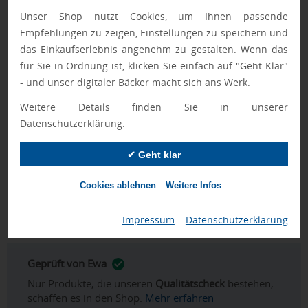
Im Marketingmix lässt sich das Etui als klar markierbares
Unser Shop nutzt Cookies, um Ihnen passende
Zubehör einsetzen, wenn
Werbeartikel
für eine einheitliche
Empfehlungen zu zeigen, Einstellungen zu speichern und
Markenpräsenz zusammengestellt werden. In Kombination
das Einkaufserlebnis angenehm zu gestalten. Wenn das
mit anderen
Giveaways
entsteht ein stimmiges Set, das
für Sie in Ordnung ist, klicken Sie einfach auf "Geht Klar"
durch die bedruckte Vorderseite eine konsistente
- und unser digitaler Bäcker macht sich ans Werk.
Wiedererkennung ermöglicht. Für thematisch passende
Weitere Details finden Sie in unserer
Zusammenstellungen mit
Merchandise Artikel
kann das Etui
Datenschutzerklärung.
als ergänzendes Element eingeplant werden, insbesondere
neben
Brillenetuis mit Logo
oder ergänzenden Artikeln wie
✔ Geht klar
Sonnenbrillen bedrucken
. Wenn im Sortiment bereits
weitere
Etuis mit Logo
genutzt werden, sorgt die einheitliche
Cookies ablehnen
Weitere Infos
Individualisierung auf der Vorderseite für eine kohärente
Markenlinie.
Impressum
|
Datenschutzerklärung
Geprüft von Ewa
Nur Produkte, die unseren
Qualitätscheck
bestehen,
schaffen es in den Shop.
Mehr erfahren