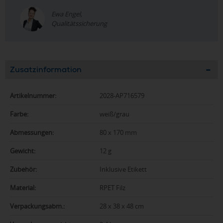
Ewa Engel,
Qualitätssicherung
Zusatzinformation
Artikelnummer:
2028-AP716579
Farbe:
weiß/grau
Abmessungen:
80 x 170 mm
Gewicht:
12 g
Zubehör:
Inklusive Etikett
Material:
RPET Filz
Verpackungsabm.:
28 x 38 x 48 cm