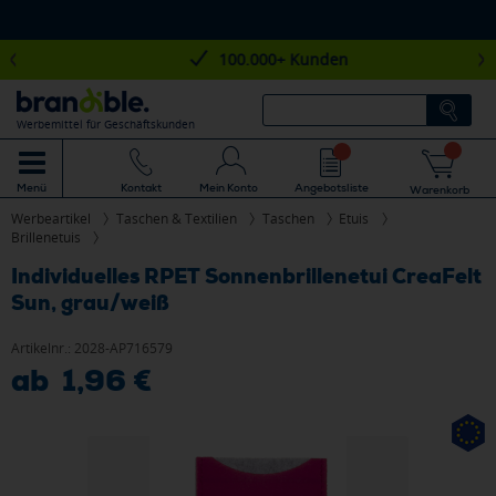
100.000+ Kunden
Werbemittel für Geschäftskunden
Mein Konto
Angebotsliste
Menü
Kontakt
Warenkorb
Werbeartikel
Taschen & Textilien
Taschen
Etuis
Brillenetuis
Individuelles RPET Sonnenbrillenetui CreaFelt
Sun, grau/weiß
Artikelnr.:
2028-AP716579
ab 1,96 €