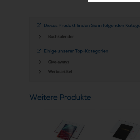
Dieses Produkt finden Sie in folgenden Kateg
Buchkalender
Einige unserer Top-Kategorien
Give-aways
Werbeartikel
Weitere Produkte