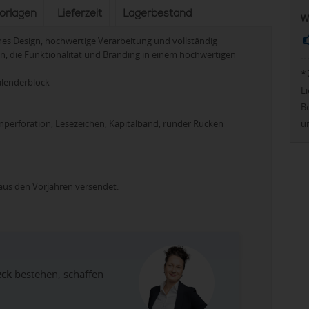
vorlagen
Lieferzeit
Lagerbestand
W
sches Design, hochwertige Verarbeitung und vollständig
n, die Funktionalität und Branding in einem hochwertigen
*
alenderblock
Li
Be
u
nperforation; Lesezeichen; Kapitalband; runder Rücken
aus den Vorjahren versendet.
eck
bestehen, schaffen