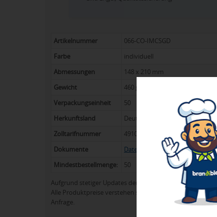
Artikelnummer
066-CO-IMCSGD
Farbe
individuell
Abmessungen
148 x 210 mm
Gewicht
460 g
Verpackungseinheit
50
Herkunftsland
Deutschland
Zolltarifnummer
49100000
Dokumente
Datenblatt
,
Produkt-Steckbrief
Mindestbestellmenge:
50
Aufgrund stetiger Updates der Produktpalette kann es 
Alle Produktpreise verstehen sich in der Regel ohne Werb
Anfrage.