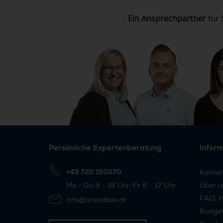
Ein Ansprechpartner
für 
Persönliche Expertenberatung
Infor
+43 720 150270
Karrie
Mo - Do 8 - 18 Uhr, Fr 8 - 17 Uhr
Über u
FAQ: H
info@brandible.at
Budge