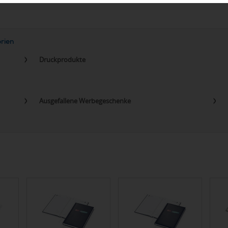
orien
Druckprodukte
Ausgefallene Werbegeschenke