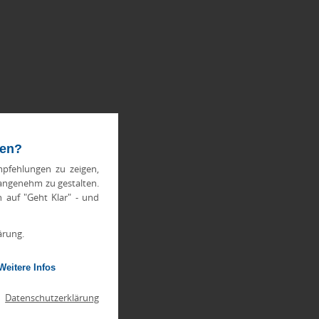
ten?
pfehlungen zu zeigen,
 angenehm zu gestalten.
h auf "Geht Klar" - und
ärung.
Weitere Infos
|
Datenschutzerklärung