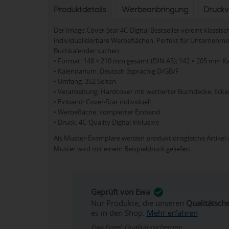
Produktdetails
Werbeanbringung
Druck
Der Image Cover-Star 4C-Digital Bestseller vereint klassi
individualisierbare Werbeflächen. Perfekt für Unternehme
Buchkalender suchen.
• Format: 148 × 210 mm gesamt (DIN A5); 142 × 205 mm K
• Kalendarium: Deutsch 3sprachig D/GB/F
• Umfang: 352 Seiten
• Verarbeitung: Hardcover mit wattierter Buchdecke; Ecke
• Einband: Cover-Star individuell
• Werbefläche: kompletter Einband
• Druck: 4C-Quality Digital inklusive
Als Muster-Exemplare werden produktionsgleiche Artikel 
Muster wird mit einem Beispieldruck geliefert.
Geprüft von Ewa
Nur Produkte, die unseren
Qualitätsch
es in den Shop.
Mehr erfahren
Ewa Engel, Qualitätssicherung