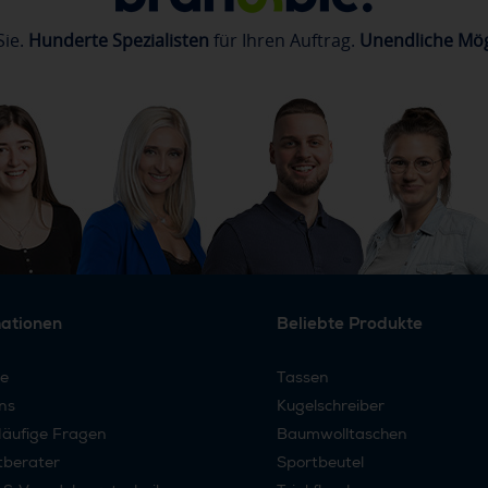
Sie.
Hunderte Spezialisten
für Ihren Auftrag.
Unendliche Mög
mationen
Beliebte Produkte
re
Tassen
ns
Kugelschreiber
äufige Fragen
Baumwolltaschen
tberater
Sportbeutel