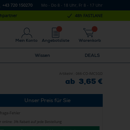
+43 720 150270
Mo - Do 8 - 18 Uhr, Fr 8 - 17 Uhr
chpartner
48h FASTLANE
Mein Konto
Angebotsliste
Warenkorb
Wissen
DEALS
Artikelnr.:
066-CO-IMCSGD
ab 3,65 €
Unser Preis für Sie
frage-Fehler
 online: 3% Rabatt auf jede Bestellung