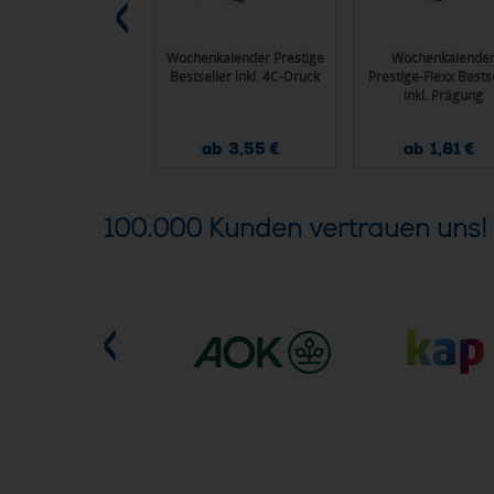
henplaner Vision-
Wochenkalender Prestige
Wochenkalende
id Creme Bestseller
Bestseller inkl. 4C-Druck
Prestige-Flexx Bests
inkl. Prägung
inkl. Prägung
ab 6,70 €
ab 3,55 €
ab 1,81 €
100.000 Kunden vertrauen uns!