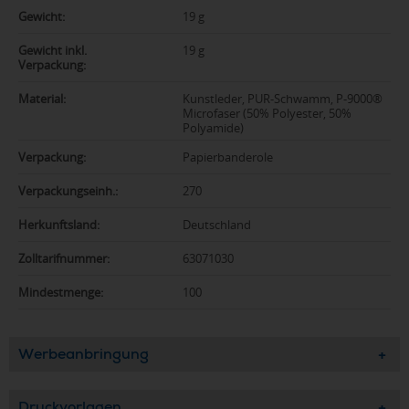
Gewicht:
19 g
Gewicht inkl.
19 g
Verpackung:
Material:
Kunstleder, PUR-Schwamm, P-9000®
Microfaser (50% Polyester, 50%
Polyamide)
Verpackung:
Papierbanderole
Verpackungseinh.:
270
Herkunftsland:
Deutschland
Zolltarifnummer:
63071030
Mindestmenge:
100
Werbeanbringung
Druckvorlagen