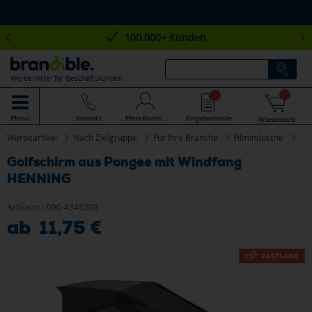
100.000+ Kunden
Werbemittel für Geschäftskunden
Mein Konto
Angebotsliste
Menü
Kontakt
Warenkorb
Werbeartikel
Nach Zielgruppe
Für Ihre Branche
Filmindustrie
Golfschirm aus Pongee mit Windfang
HENNING
Artikelnr.:
090-4345203
ab 11,75 €