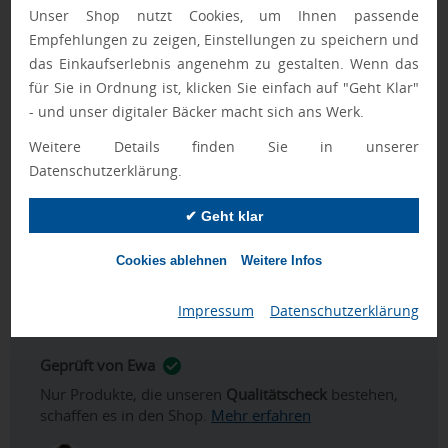
Unser Shop nutzt Cookies, um Ihnen passende
einem Segment eignet sich der Schirm für eine sichtbare
Empfehlungen zu zeigen, Einstellungen zu speichern und
Markenpräsenz im Golfumfeld. Der Windfang unterstützt
das Einkaufserlebnis angenehm zu gestalten. Wenn das
einen stabilen Einsatz bei windigen Bedingungen, während
für Sie in Ordnung ist, klicken Sie einfach auf "Geht Klar"
die Pongé-Bespannung zuverlässigen Regenschutz bietet.
- und unser digitaler Bäcker macht sich ans Werk.
Im Kontext von
Werbeartikel
lässt sich der Schirm ebenso
als Teil einer Auswahl an
Giveaways
und
Merchandise
Weitere Details finden Sie in unserer
Artikel
einordnen; in Verbindung mit
Golf Werbeartikel
Datenschutzerklärung.
sowie ergänzenden Lösungen rund um
Regenschirme
bedrucken
unterstützt er eine konsistente
✔ Geht klar
Außendarstellung.
Cookies ablehnen
Weitere Infos
FASTLANE-Artikel werden nach Druckfreigabe priorisiert
produziert.
Impressum
|
Datenschutzerklärung
Geprüft von Ewa
Nur Produkte, die unseren
Qualitätscheck
bestehen,
schaffen es in den Shop.
Mehr erfahren