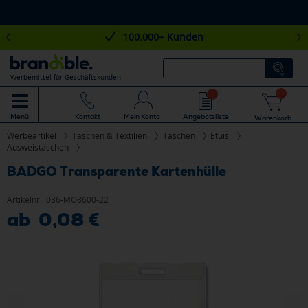
100.000+ Kunden
Werbemittel für Geschäftskunden
Mein Konto
Angebotsliste
Menü
Kontakt
Warenkorb
Werbeartikel
Taschen & Textilien
Taschen
Etuis
Ausweistaschen
BADGO Transparente Kartenhülle
Artikelnr.:
036-MO8600-22
ab 0,08 €