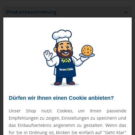
Produktbeschreibung
Transparente Kartenhülle.
Geprüft von Ewa
Nur Produkte, die unseren
Qualitätscheck
bestehen,
schaffen es in den Shop.
Mehr erfahren
Ewa Engel,
Qualitätssicherung
Dürfen wir Ihnen einen Cookie anbieten?
Zusatzinformation
Unser Shop nutzt Cookies, um Ihnen passende
Empfehlungen zu zeigen, Einstellungen zu speichern und
Artikelnummer:
036-MO8600-22
das Einkaufserlebnis angenehm zu gestalten. Wenn das
für Sie in Ordnung ist, klicken Sie einfach auf "Geht Klar"