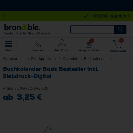
100.000+ Kunden
Werbemittel für Geschäftskunden
Mein Konto
Angebotsliste
Menü
Kontakt
Warenkorb
Werbeartikel
Druckprodukte
Kalender
Buchkalender
Buchkalender Basic Bestseller inkl.
Siebdruck-Digital
Artikelnr.:
066-CO-BASICBS
ab 3,25 €