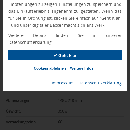
Empfehlungen zu zeigen, Einstellungen zu speichern und
Geprüft von Ewa
das Einkaufserlebnis angenehm zu gestalten. Wenn das
Nur Produkte, die unseren
Qualitätscheck
bestehen,
für Sie in Ordnung ist, klicken Sie einfach auf "Geht Klar"
schaffen es in den Shop.
Mehr erfahren
- und unser digitaler Bäcker macht sich ans Werk.
Ewa Engel,
Weitere Details finden Sie in unserer
Qualitätssicherung
Datenschutzerklärung.
✔ Geht klar
Zusatzinformation
Cookies ablehnen
Weitere Infos
Artikelnummer:
066-CO-BASICBS
Impressum
|
Datenschutzerklärung
Farbe:
dunkelblau
Abmessungen:
148 x 210 mm
Gewicht:
390 g
Verpackungseinh.:
60