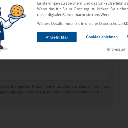
ee, Griff:Kunststoff, Fiberglas
Einstellungen zu speichern und das Einkaufserlebnis
Wenn das für Sie in Ordnung ist, klicken Sie einfac
karton)
unser digitaler Bäcker macht sich ans Werk.
Weitere Details finden Sie in unserer Datenschutzerkl
✔ Geht klar
Cookies ablehnen
Impressum
zu Abweichungen bei Preisen und Produktinformationen kommen.
eanbringungskosten. Preise für Direktimport erhalten Sie auf