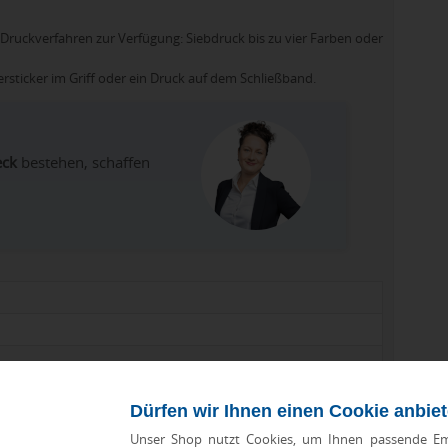
Druckverfahren zur Verfügung: Siebdruck bis zu vier Farben oder
sticker im Griff oder ein Druck auf dem Schließband.
eck
bestehen, schaffen
lossene Länge: 100 cm; Stockdurchmesser: 14 mm; Keile: 8
Dürfen wir Ihnen einen Cookie anbie
Unser Shop nutzt Cookies, um Ihnen passende Em