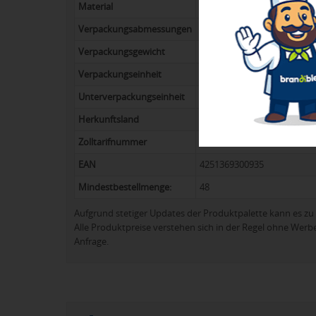
Material
Bezug: 100% Polyester- Pong
Verpackungsabmessungen
101 x 20 x 14,5 cm (Versand
Verpackungsgewicht
9,389 kg
Verpackungseinheit
12
Unterverpackungseinheit
12
Herkunftsland
China
Zolltarifnummer
66019920
EAN
4251369300935
Mindestbestellmenge:
48
Aufgrund stetiger Updates der Produktpalette kann es 
Alle Produktpreise verstehen sich in der Regel ohne Werb
Anfrage.