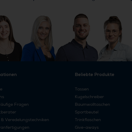
mationen
Beliebte Produkte
re
Tassen
ns
Kugelschreiber
äufige Fragen
Baumwolltaschen
tberater
Sportbeutel
 & Veredelungstechniken
Trinkflaschen
anfertigungen
Give-aways