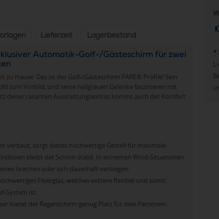
W
vorlagen
Lieferzeit
Lagerbestand
*
klusiver Automatik-Golf-/Gästeschirm für zwei
ten
Li
Be
zu Hause: Das ist der Golf-/Gästeschirm FARE® Profile! Sein
fil zum Vorbild, und seine hellgrauen Gelenke faszinieren mit
u
otz dieser rasanten Ausstattungsextras kommt auch der Komfort
n verbaut, sorgt dieses hochwertige Gestell für maximale
 Windböen bleibt der Schirm stabil. In extremen Wind-Situationen
ienen brechen oder sich dauerhaft verbiegen.
hochwertiges Fiberglas, welches extrem flexibel und somit
f-System ist.
r bietet der Regenschirm genug Platz für zwei Personen.