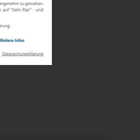
 angenehm zu gestalten.
h auf "Geht Klar" - und
ärung.
Weitere Infos
|
Datenschutzerklärung