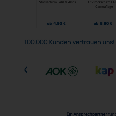
-Alu-Gästeschirm
Stockschirm FARE® 4Kids
AC-Stockschirm FA
FARE® Precious
Camouflage
ab 12,70 €
ab 4,90 €
ab 8,80 €
100.000 Kunden vertrauen uns!
Ein Ansprechpartner
für 