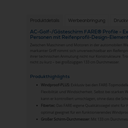
Produktdetails
Werbeanbringung
Druck
AC-Golf-/Gästeschirm FARE® Profile - Ex
Personen mit Reifenprofil-Design-Elemen
Zwischen Maschinen und Motoren in der automobilen Welt 
markanter Griff nimmt sich unverwechselbar ein Reifenpro
ihrer technischen Anmutung nicht nur Konstrukteure. Tr
nicht zu kurz – bei großzügigen 133 cm Durchmesser.
Produkthighlights
Windproof-PLUS:
Exklusiv bei den FARE-Topmodelle
Flexibilität und Windsicherheit. Selbst bei starken
kann er kontrolliert umschlagen, ohne dass die Sch
Fibertec:
Das FARE-eigene Qualitätssiegel steht für 
optimal geeignet für ein funktionierendes Windproo
Großer Schirm-Durchmesser:
Mit 133 cm Durchmesse