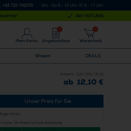
+43 720 150270
Mo - Do 8 - 18 Uhr, Fr 8 - 17 Uhr
chpartner
48h FASTLANE
Mein Konto
Angebotsliste
Warenkorb
Wissen
DEALS
Artikelnr.:
028-7355-13145
ab 12,10 €
Unser Preis für Sie
frage-Fehler
 online: 3% Rabatt auf jede Bestellung