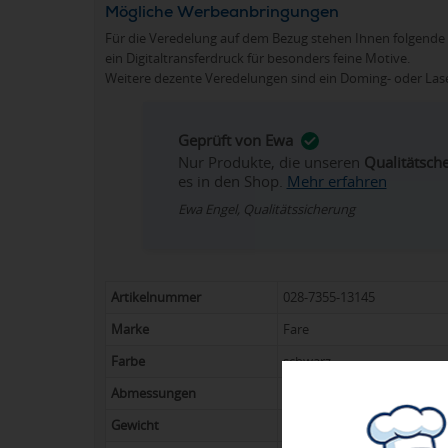
Mögliche Werbeanbringungen
Für die Veredelung auf dem Bezug stehen Ihnen folgende 
ein Digitaltransferdruck für besonders feine Motive.
Weitere dezente Veredelungen sind ein Doming- oder Laser
Geprüft von Ewa
Nur Produkte, die unseren
Qualitätsch
es in den Shop.
Mehr erfahren
Ewa Engel, Qualitätssicherung
Artikelnummer
028-7355-13145
Marke
Fare
Farbe
schwarz
Abmessungen
Durchmesser: 133 cm; gesch
Gewicht
717 g