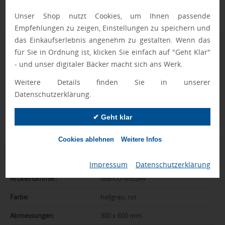
aus den Vorjahren versendet.
Muster wird mit einem Beispieldruck geliefert.
Unser Shop nutzt Cookies, um Ihnen passende
Empfehlungen zu zeigen, Einstellungen zu speichern und
das Einkaufserlebnis angenehm zu gestalten. Wenn das
Geprüft von Ewa
für Sie in Ordnung ist, klicken Sie einfach auf "Geht Klar"
Nur Produkte, die unseren
Qualitätscheck
bestehen,
- und unser digitaler Bäcker macht sich ans Werk.
schaffen es in den Shop.
Mehr erfahren
Weitere Details finden Sie in unserer
Datenschutzerklärung.
Ewa Engel,
Qualitätssicherung
✔ Geht klar
Cookies ablehnen
Weitere Infos
Zusatzinformation
Impressum
|
Datenschutzerklärung
Artikelnummer:
066-CO-MEGA4
Farbe:
hellgrau, rot
Abmessungen:
300 x 600 mm