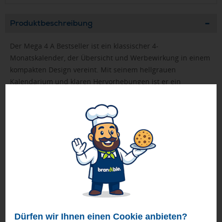
Produktbeschreibung
Der Mega 4 A Bestseller ist ein klassischer 4-
Monatskalender, der Übersicht und Werbewirkung in einem
kompakten Design vereint. Mit seinem hellgrauen
Kalendarium und klaren Hervorhebungen ist er ein
funktionales und optisch ansprechendes Werbemittel. Die
großzügige Werbefläche bietet Platz für individuelle
Gestaltung im hochwertigen 4C-Digitaldruck. Hergestellt in
Deutschland, überzeugt der Mega 4 A Bestseller durch
Qualität und Zuverlässigkeit.
• Format: 300 × 600 mm gesamt; 300 × 460 mm Kalendarium
• Kalendarium: Deutsch 3sprachig D/GB/F hellgrau
• Ausstattung: Datumsschieber rot
• Werbefläche: am Kopf
• Druck: 4C-Quality Digital inklusive
Dürfen wir Ihnen einen Cookie anbieten?
Als Muster-Exemplare werden produktionsgleiche Artikel