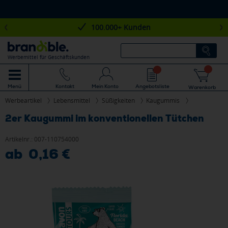
100.000+ Kunden
Werbemittel für Geschäftskunden
Mein Konto
Angebotsliste
Menü
Kontakt
Warenkorb
Werbeartikel
Lebensmittel
Süßigkeiten
Kaugummis
2er Kaugummi im konventionellen Tütchen
Artikelnr.:
007-110754000
ab 0,16 €