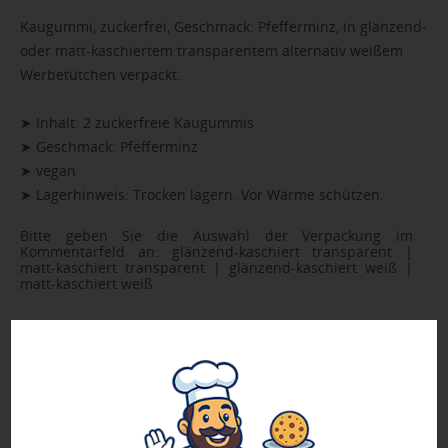
Kaugummi, zuckerfrei, Geschmack: Pfefferminz, in glänzend-
oder matt-kaschiertem transparentem alternativ weißem
Werbetütchen verpackt.
➤ Inhalt: 2 zuckerfreie Kaugummis
➤ Geschmack: Pfefferminz
➤ vegan
➤ Lagerhinweis: Trocken lagern. Vor Wärme schützen.
Bitte geben Sie die Auswahl der Verpackung im
Kommentarfeld an: glänzend-kaschiert transparent |
matt-kaschiert transparent | glänzend-kaschiert weiß |
matt-kaschiert weiß
Geprüft von Ewa
Nur Produkte, die unseren
Qualitätscheck
bestehen,
schaffen es in den Shop.
Mehr erfahren
Ewa Engel,