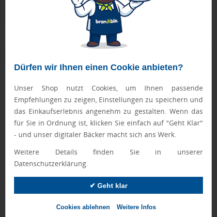
Qualitätssicherung
Zusatzinformation
Dürfen wir Ihnen einen Cookie anbieten?
Artikelnummer:
007-110754000
Unser Shop nutzt Cookies, um Ihnen passende
Abmessungen:
ca. 75 x 60 mm
Empfehlungen zu zeigen, Einstellungen zu speichern und
das Einkaufserlebnis angenehm zu gestalten. Wenn das
Gewicht:
ca. 2,8 g
für Sie in Ordnung ist, klicken Sie einfach auf "Geht Klar"
Gewicht inkl.
ca. 2,8 g
- und unser digitaler Bäcker macht sich ans Werk.
Verpackung:
Weitere Details finden Sie in unserer
Verpackung:
konventionellen Werbetütchen
Datenschutzerklärung.
Verpackungseinh.:
500
✔ Geht klar
Herkunftsland:
Deutschland
Cookies ablehnen
Weitere Infos
Zolltarifnummer:
21069092