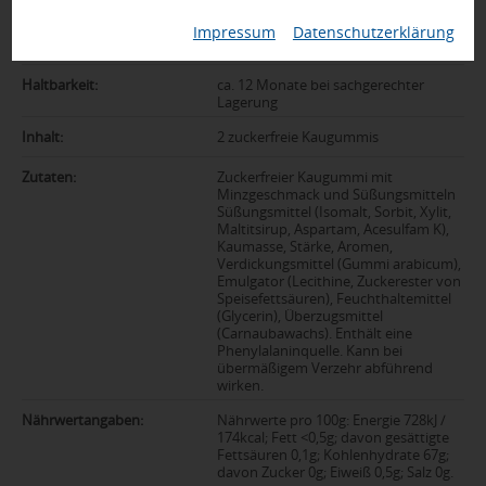
Links zu
PDF-Link
Impressum
|
Datenschutzerklärung
Pflichtangaben:
Haltbarkeit:
ca. 12 Monate bei sachgerechter
Lagerung
Inhalt:
2 zuckerfreie Kaugummis
Zutaten:
Zuckerfreier Kaugummi mit
Minzgeschmack und Süßungsmitteln
Süßungsmittel (Isomalt, Sorbit, Xylit,
Maltitsirup, Aspartam, Acesulfam K),
Kaumasse, Stärke, Aromen,
Verdickungsmittel (Gummi arabicum),
Emulgator (Lecithine, Zuckerester von
Speisefettsäuren), Feuchthaltemittel
(Glycerin), Überzugsmittel
(Carnaubawachs). Enthält eine
Phenylalaninquelle. Kann bei
übermäßigem Verzehr abführend
wirken.
Nährwertangaben:
Nährwerte pro 100g: Energie 728kJ /
174kcal; Fett <0,5g; davon gesättigte
Fettsäuren 0,1g; Kohlenhydrate 67g;
davon Zucker 0g; Eiweiß 0,5g; Salz 0g.